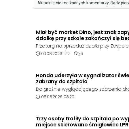
Aktualnie nie ma żadnych komentarzy. Bądź pier
Miał być market Dino, jest znak zap
działkę przy szkole zakończył się be
Przetarg na sprzedaż działki przy Zespole
Ogólnokształcących w Kędzierzynie-Koźlu
Data dodania artykułu:
Liczba komentarzy artykułu
03.08.2026 11:12
5
rozstrzygnięcia. Mimo wcześniejszego z
ze strony sieci Dino, do postępowania nie
oferent.
Honda uderzyła w sygnalizator świe
zabrany do szpitala
Do groźnie wyglądającego zdarzenia d
środę rano w Koźlu. Około godziny 6:30
Data dodania artykułu:
05.08.2026 08:29
marki Honda zjechał z drogi i uderzył w sy
Trzy osoby trafiły do szpitala po 
miejsce skierowano śmigłowiec LPR