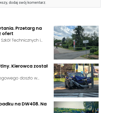
wszy, dodaj swój komentarz.
ytania. Przetarg na
z ofert
 Szkół Technicznych i
 zakończył się bez
:
ainteresowania terenem
 zgłosił się żaden
tlny. Kierowca został
rogowego doszło w
 kierujący samochodem
gnalizator świetlny.
wypadku na DW408. Na