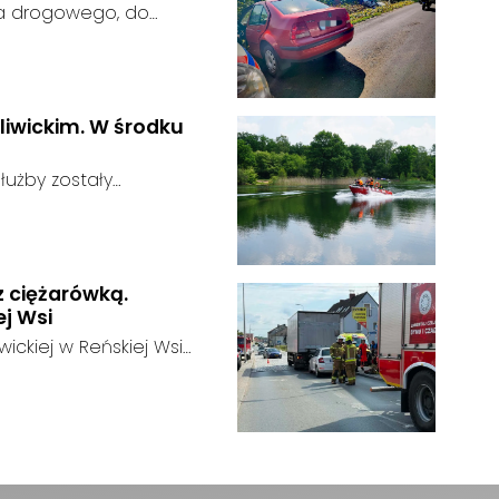
ia drogowego, do
rodze wojewódzkiej nr
u:
liwickim. W środku
użby zostały
głoszeniu od
u:
zająca zauważyła
tórego zawartość
z ciężarówką.
j Wsi
ickiej w Reńskiej Wsi
odu osobowego i
:
t całkowicie