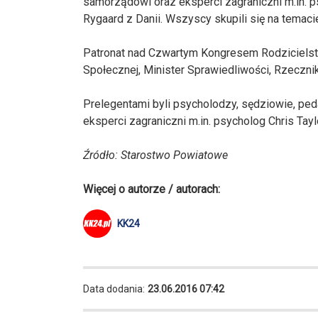
samorządowi oraz eksperci zagraniczni m.in. psy
Rygaard z Danii. Wszyscy skupili się na temacie
Patronat nad Czwartym Kongresem Rodzicielst
Społecznej, Minister Sprawiedliwości, Rzeczni
Prelegentami byli psycholodzy, sędziowie, ped
eksperci zagraniczni m.in. psycholog Chris Taylor
Źródło: Starostwo Powiatowe
Więcej o autorze / autorach:
KK24
Data dodania:
23.06.2016 07:42