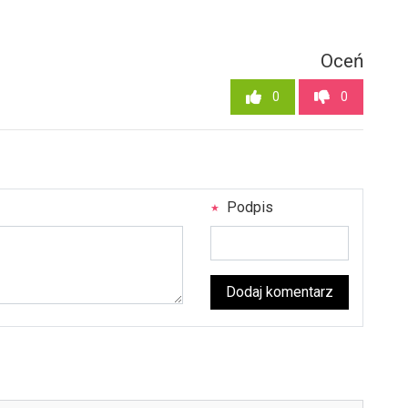
Oceń
0
0
Podpis
Dodaj komentarz