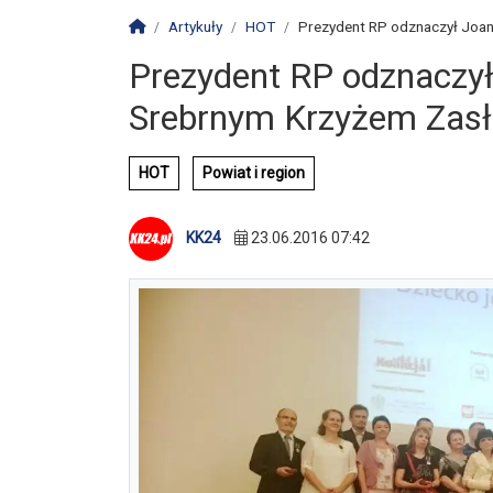
Strona główna
Artykuły
HOT
Prezydent RP odznaczył Joann
Prezydent RP odznaczył
Srebrnym Krzyżem Zasł
HOT
Powiat i region
KK24
23.06.2016 07:42