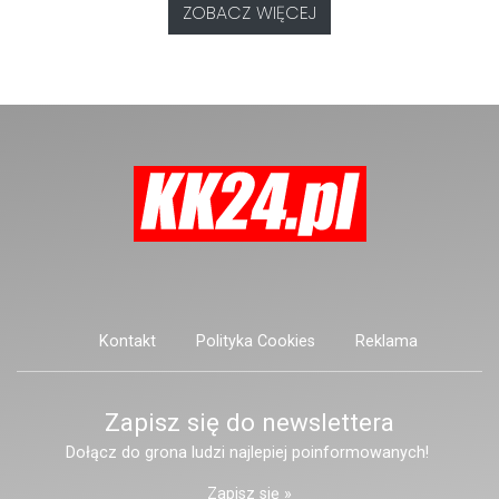
rodziny, którzy od dłuższego
ZOBACZ WIĘCEJ
czasu nie mieli kontaktu z kobietą
mieszkającą przy ulicy Marii
Konopnickiej.
Kontakt
Polityka Cookies
Reklama
Zapisz się do newslettera
Dołącz do grona ludzi najlepiej poinformowanych!
Zapisz się »