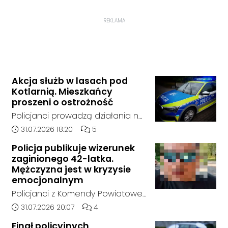
REKLAMA
Akcja służb w lasach pod
Kotlarnią. Mieszkańcy
proszeni o ostrożność
Policjanci prowadzą działania na
terenie kompleksów leśnych w
Data dodania artykułu:
Liczba komentarzy artykułu:
31.07.2026 18:20
5
rejonie gminy Bierawa. Jak udało
Policja publikuje wizerunek
nam się ustalić, funkcjonariusze
zaginionego 42-latka.
poszukują mężczyzny, który może
Mężczyzna jest w kryzysie
posiadać niebezpieczne
emocjonalnym
narzędzie, nieoficjalnie broń i
Policjanci z Komendy Powiatowej
stanowić zagrożenie dla osób
Policji w Kędzierzynie-Koźlu
Data dodania artykułu:
Liczba komentarzy artykułu:
31.07.2026 20:07
4
postronnych.
poszukują zaginionego 42-latka,
Finał policyjnych