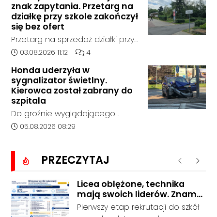
policja, został on odnaleziony w
znak zapytania. Przetarg na
tego momentu nie nawiązał
sobotę, 1 sierpnia, na terenie
działkę przy szkole zakończył
kontaktu z rodziną.
kompleksu leśnego w powiecie
się bez ofert
raciborskim, w województwie
Przetarg na sprzedaż działki przy
śląskim.
Zespole Szkół Technicznych i
Data dodania artykułu:
Liczba komentarzy artykułu:
03.08.2026 11:12
4
Ogólnokształcących w
Honda uderzyła w
Kędzierzynie-Koźlu zakończył się
sygnalizator świetlny.
bez rozstrzygnięcia. Mimo
Kierowca został zabrany do
wcześniejszego zainteresowania
szpitala
terenem ze strony sieci Dino, do
Do groźnie wyglądającego
postępowania nie zgłosił się
zdarzenia drogowego doszło w
Data dodania artykułu:
05.08.2026 08:29
żaden oferent.
środę rano w Koźlu. Około
godziny 6:30 kierujący
PRZECZYTAJ
samochodem marki Honda
Poprzednie
Nastę
zjechał z drogi i uderzył w
sygnalizator świetlny.
Licea oblężone, technika
mają swoich liderów. Znamy
wstępne wyniki rekrutacji do
Pierwszy etap rekrutacji do szkół
szkół w powiecie