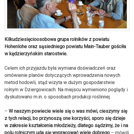
Kilkudziesięcioosobowa grupa rolników z powiatu
Hohenlohe oraz sąsiedniego powiatu Main-Tauber gościła
w kędzierzyńskim starostwie.
Celem ich przyjazdu była wymiana doświadczeń oraz
omówienie planów dotyczących wprowadzenia nowych
metod hodowli, stąd wizyta w dużym gospodarstwie
rolnym w Dziergowicach. Na miejscu wymieniono poglądy i
dyskutowano m.in. o sposobach produkcji roślinnej.
–
W naszym powiecie wiele się o was mówi, cieszymy się
z tych relacji, bo przynoszą one korzyści, sporo się dzieje
w zakresie kształcenia młodzieży, dlatego sądzimy, że i na
polu rolniczym uda się wypracować wiele dobrego
– mówili