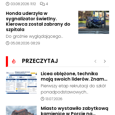
śląskim.
Zespole Szkół Technicznych i
Data dodania artykułu:
Liczba komentarzy artykułu:
03.08.2026 11:12
4
Ogólnokształcących w
Honda uderzyła w
Kędzierzynie-Koźlu zakończył się
sygnalizator świetlny.
bez rozstrzygnięcia. Mimo
Kierowca został zabrany do
wcześniejszego zainteresowania
szpitala
terenem ze strony sieci Dino, do
Do groźnie wyglądającego
postępowania nie zgłosił się
zdarzenia drogowego doszło w
Data dodania artykułu:
05.08.2026 08:29
żaden oferent.
środę rano w Koźlu. Około
godziny 6:30 kierujący
PRZECZYTAJ
samochodem marki Honda
Poprzednie
Nastę
zjechał z drogi i uderzył w
sygnalizator świetlny.
Licea oblężone, technika
mają swoich liderów. Znamy
wstępne wyniki rekrutacji do
Pierwszy etap rekrutacji do szkół
szkół w powiecie
ponadpodstawowych
prowadzonych przez Powiat
Data dodania artykułu:
13.07.2026
Kędzierzyńsko-Kozielski pokazuje
Miasto wystawiło zabytkową
coraz wyraźniejsze preferencje
kamienicę w Porcie na