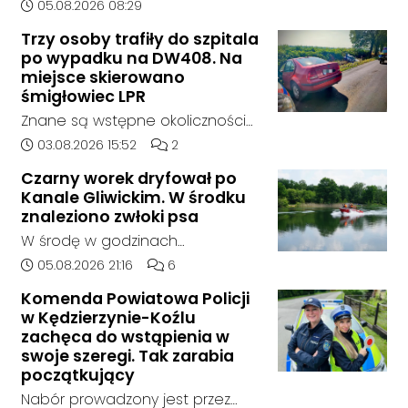
zdarzenia drogowego doszło w
Data dodania artykułu:
05.08.2026 08:29
żaden oferent.
środę rano w Koźlu. Około
Trzy osoby trafiły do szpitala
godziny 6:30 kierujący
po wypadku na DW408. Na
samochodem marki Honda
miejsce skierowano
zjechał z drogi i uderzył w
śmigłowiec LPR
sygnalizator świetlny.
Znane są wstępne okoliczności
zdarzenia drogowego, do
Data dodania artykułu:
Liczba komentarzy artykułu:
03.08.2026 15:52
2
którego doszło około godziny
Czarny worek dryfował po
14:30 na drodze wojewódzkiej nr
Kanale Gliwickim. W środku
408 pomiędzy Starym Koźlem a
znaleziono zwłoki psa
Bierawą.
W środę w godzinach
popołudniowych służby zostały
Data dodania artykułu:
Liczba komentarzy artykułu:
05.08.2026 21:16
6
zadysponowane nad Kanał
Komenda Powiatowa Policji
Gliwicki po zgłoszeniu od
w Kędzierzynie-Koźlu
zaniepokojonego świadka.
zachęca do wstąpienia w
Osoba zgłaszająca zauważyła
swoje szeregi. Tak zarabia
unoszący się na wodzie czarny
początkujący
worek, którego zawartość
Nabór prowadzony jest przez