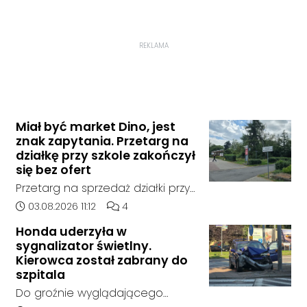
REKLAMA
Miał być market Dino, jest
znak zapytania. Przetarg na
działkę przy szkole zakończył
się bez ofert
Przetarg na sprzedaż działki przy
Zespole Szkół Technicznych i
Data dodania artykułu:
Liczba komentarzy artykułu:
03.08.2026 11:12
4
Ogólnokształcących w
Honda uderzyła w
Kędzierzynie-Koźlu zakończył się
sygnalizator świetlny.
bez rozstrzygnięcia. Mimo
Kierowca został zabrany do
wcześniejszego zainteresowania
szpitala
terenem ze strony sieci Dino, do
Do groźnie wyglądającego
postępowania nie zgłosił się