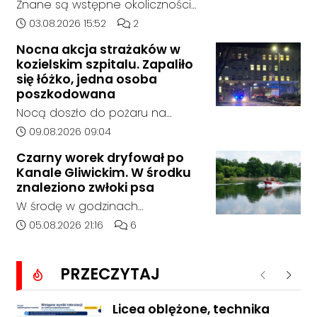
Znane są wstępne okoliczności
zdarzenia drogowego, do
Data dodania artykułu:
Liczba komentarzy artykułu:
03.08.2026 15:52
2
którego doszło około godziny
Nocna akcja strażaków w
14:30 na drodze wojewódzkiej nr
kozielskim szpitalu. Zapaliło
408 pomiędzy Starym Koźlem a
się łóżko, jedna osoba
Bierawą.
poszkodowana
Nocą doszło do pożaru na
jednym z oddziałów szpitala w
Data dodania artykułu:
09.08.2026 09:04
Kędzierzynie-Koźlu. Zapaliło się
Czarny worek dryfował po
łóżko, a ogień szybko został
Kanale Gliwickim. W środku
opanowany przez strażaków.
znaleziono zwłoki psa
Jedna osoba została
W środę w godzinach
poszkodowana i otrzymała
popołudniowych służby zostały
Data dodania artykułu:
Liczba komentarzy artykułu:
05.08.2026 21:16
6
pomoc na miejscu.
zadysponowane nad Kanał
Gliwicki po zgłoszeniu od
PRZECZYTAJ
zaniepokojonego świadka.
Poprzednie
Nastę
Osoba zgłaszająca zauważyła
unoszący się na wodzie czarny
Licea oblężone, technika