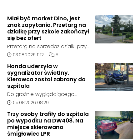
Miał być market Dino, jest
znak zapytania. Przetarg na
działkę przy szkole zakończył
się bez ofert
Przetarg na sprzedaż działki przy
Zespole Szkół Technicznych i
Data dodania artykułu:
Liczba komentarzy artykułu:
03.08.2026 11:12
5
Ogólnokształcących w
Honda uderzyła w
Kędzierzynie-Koźlu zakończył się
sygnalizator świetlny.
bez rozstrzygnięcia. Mimo
Kierowca został zabrany do
wcześniejszego zainteresowania
szpitala
terenem ze strony sieci Dino, do
Do groźnie wyglądającego
postępowania nie zgłosił się
zdarzenia drogowego doszło w
Data dodania artykułu:
05.08.2026 08:29
żaden oferent.
środę rano w Koźlu. Około
Trzy osoby trafiły do szpitala
godziny 6:30 kierujący
po wypadku na DW408. Na
samochodem marki Honda
miejsce skierowano
zjechał z drogi i uderzył w
śmigłowiec LPR
sygnalizator świetlny.