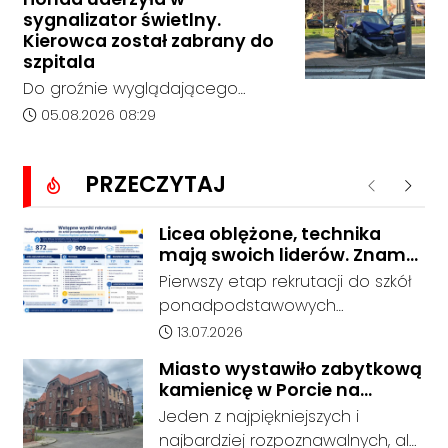
Kędzierzynie-Koźlu zakończył się
sygnalizator świetlny.
bez rozstrzygnięcia. Mimo
Kierowca został zabrany do
wcześniejszego zainteresowania
szpitala
terenem ze strony sieci Dino, do
Do groźnie wyglądającego
postępowania nie zgłosił się
zdarzenia drogowego doszło w
Data dodania artykułu:
05.08.2026 08:29
żaden oferent.
środę rano w Koźlu. Około
godziny 6:30 kierujący
PRZECZYTAJ
samochodem marki Honda
Poprzednie
Nastę
zjechał z drogi i uderzył w
sygnalizator świetlny.
Licea oblężone, technika
mają swoich liderów. Znamy
wstępne wyniki rekrutacji do
Pierwszy etap rekrutacji do szkół
szkół w powiecie
ponadpodstawowych
prowadzonych przez Powiat
Data dodania artykułu:
13.07.2026
Kędzierzyńsko-Kozielski pokazuje
Miasto wystawiło zabytkową
coraz wyraźniejsze preferencje
kamienicę w Porcie na
tegorocznych absolwentów szkół
sprzedaż. W dawnym hotelu
Jeden z najpiękniejszych i
podstawowych. Dane dotyczą
mają powstać mieszkania
najbardziej rozpoznawalnych, ale