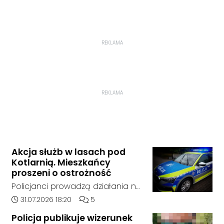
REKLAMA
REKLAMA
Akcja służb w lasach pod
Kotlarnią. Mieszkańcy
proszeni o ostrożność
Policjanci prowadzą działania na
terenie kompleksów leśnych w
Data dodania artykułu:
Liczba komentarzy artykułu:
31.07.2026 18:20
5
rejonie gminy Bierawa. Jak udało
Policja publikuje wizerunek
nam się ustalić, funkcjonariusze