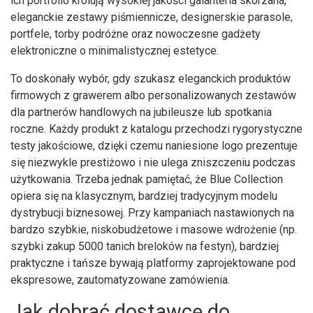
ich portfolio królują wysokiej jakości galanteria skórzana,
eleganckie zestawy piśmiennicze, designerskie parasole,
portfele, torby podróżne oraz nowoczesne gadżety
elektroniczne o minimalistycznej estetyce.
To doskonały wybór, gdy szukasz eleganckich produktów
firmowych z grawerem albo personalizowanych zestawów
dla partnerów handlowych na jubileusze lub spotkania
roczne. Każdy produkt z katalogu przechodzi rygorystyczne
testy jakościowe, dzięki czemu naniesione logo prezentuje
się niezwykle prestiżowo i nie ulega zniszczeniu podczas
użytkowania. Trzeba jednak pamiętać, że Blue Collection
opiera się na klasycznym, bardziej tradycyjnym modelu
dystrybucji biznesowej. Przy kampaniach nastawionych na
bardzo szybkie, niskobudżetowe i masowe wdrożenie (np.
szybki zakup 5000 tanich breloków na festyn), bardziej
praktyczne i tańsze bywają platformy zaprojektowane pod
ekspresowe, zautomatyzowane zamówienia.
Jak dobrać dostawcę do