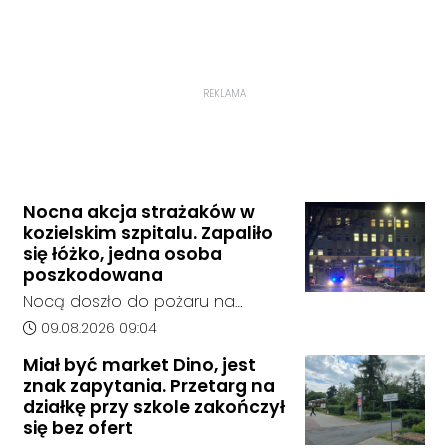
REKLAMA
Nocna akcja strażaków w
kozielskim szpitalu. Zapaliło
się łóżko, jedna osoba
poszkodowana
Nocą doszło do pożaru na
jednym z oddziałów szpitala w
Data dodania artykułu:
09.08.2026 09:04
Kędzierzynie-Koźlu. Zapaliło się
Miał być market Dino, jest
łóżko, a ogień szybko został
znak zapytania. Przetarg na
opanowany przez strażaków.
działkę przy szkole zakończył
Jedna osoba została
się bez ofert
poszkodowana i otrzymała