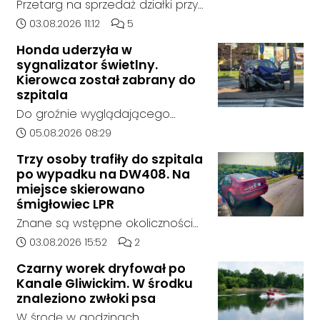
Przetarg na sprzedaż działki przy
pomoc na miejscu.
Zespole Szkół Technicznych i
Data dodania artykułu:
Liczba komentarzy artykułu:
03.08.2026 11:12
5
Ogólnokształcących w
Honda uderzyła w
Kędzierzynie-Koźlu zakończył się
sygnalizator świetlny.
bez rozstrzygnięcia. Mimo
Kierowca został zabrany do
wcześniejszego zainteresowania
szpitala
terenem ze strony sieci Dino, do
Do groźnie wyglądającego
postępowania nie zgłosił się
zdarzenia drogowego doszło w
Data dodania artykułu:
05.08.2026 08:29
żaden oferent.
środę rano w Koźlu. Około
Trzy osoby trafiły do szpitala
godziny 6:30 kierujący
po wypadku na DW408. Na
samochodem marki Honda
miejsce skierowano
zjechał z drogi i uderzył w
śmigłowiec LPR
sygnalizator świetlny.
Znane są wstępne okoliczności
zdarzenia drogowego, do
Data dodania artykułu:
Liczba komentarzy artykułu:
03.08.2026 15:52
2
którego doszło około godziny
Czarny worek dryfował po
14:30 na drodze wojewódzkiej nr
Kanale Gliwickim. W środku
408 pomiędzy Starym Koźlem a
znaleziono zwłoki psa
Bierawą.
W środę w godzinach