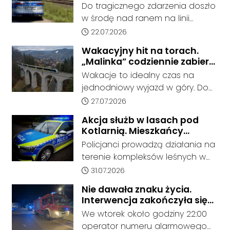
Rekrutacja nadal trwa – do 13
Koźle - Gliwice. Nie żyje
Do tragicznego zdarzenia doszło
osobowych i pojazdu
mężczyzna
lipca komisje rekrutacyjne
w środę nad ranem na linii
ciężarowego.
weryfikują dokumenty
kolejowej nr 137. Około godziny
Data dodania artykułu:
22.07.2026
kandydatów, a 15 lipca o godz.
4:20 służby ratunkowe zostały
Wakacyjny hit na torach.
15.00 zostaną opublikowane
zadysponowane na odcinek
„Malinka” codziennie zabiera
ostateczne listy przyjętych po
Rudziniec Gliwicki - Nowa Wieś,
pasażerów z Kędzierzyna-
Wakacje to idealny czas na
potwierdzeniu przez uczniów woli
gdzie doszło do potrącenia
Koźla do Wisły
jednodniowy wyjazd w góry. Do
podjęcia nauki.
człowieka przez pociąg.
końca sierpnia pociąg POLREGIO
Data dodania artykułu:
27.07.2026
„Malinka” kursuje codziennie,
Akcja służb w lasach pod
oferując bezpośrednie
Kotlarnią. Mieszkańcy
połączenie z Kędzierzyna-Koźla
proszeni o ostrożność
Policjanci prowadzą działania na
do Beskidów. Jak informuje
terenie kompleksów leśnych w
przewoźnik, połączenie cieszy się
rejonie gminy Bierawa. Jak udało
Data dodania artykułu:
31.07.2026
dużym zainteresowaniem
nam się ustalić, funkcjonariusze
pasażerów.
Nie dawała znaku życia.
poszukują mężczyzny, który może
Interwencja zakończyła się
posiadać niebezpieczne
tragicznym odkryciem
We wtorek około godziny 22:00
narzędzie, nieoficjalnie broń i
operator numeru alarmowego