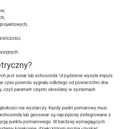
ów,
ch,
projektowych,
zielczości,
ezyjnych.
etryczny?
h jest sonar lub echosonda. Urządzenie wysyła impuls
uje czas powrotu sygnału odbitego od powierzchni dna.
y, czyli parametr często określany w systemach
łębokości nie wystarczy. Każdy punkt pomiarowy musi
 echosonda lub geosonar są najczęściej zintegrowane z
zycję punktu pomiarowego. W bardziej wymagających
systemy korekcyjne, dzięki którym można uzyskać