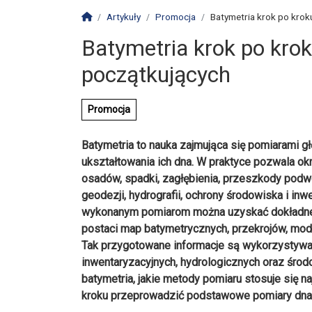
Strona główna
Artykuły
Promocja
Batymetria krok po krok
Batymetria krok po krok
początkujących
Promocja
Batymetria to nauka zajmująca się pomiarami g
ukształtowania ich dna. W praktyce pozwala ok
osadów, spadki, zagłębienia, przeszkody podwo
geodezji, hydrografii, ochrony środowiska i in
wykonanym pomiarom można uzyskać dokładne d
postaci map batymetrycznych, przekrojów, mod
Tak przygotowane informacje są wykorzystywa
inwentaryzacyjnych, hydrologicznych oraz śro
batymetria, jakie metody pomiaru stosuje się najc
kroku przeprowadzić podstawowe pomiary dna 