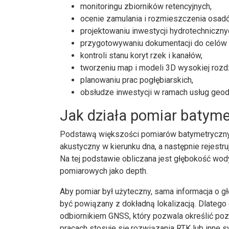
monitoringu zbiorników retencyjnych,
ocenie zamulania i rozmieszczenia osad
projektowaniu inwestycji hydrotechniczny
przygotowywaniu dokumentacji do celów 
kontroli stanu koryt rzek i kanałów,
tworzeniu map i modeli 3D wysokiej rozd
planowaniu prac pogłębiarskich,
obsłudze inwestycji w ramach usług geod
Jak działa pomiar batym
Podstawą większości pomiarów batymetrycznyc
akustyczny w kierunku dna, a następnie rejestr
Na tej podstawie obliczana jest głębokość wod
pomiarowych jako depth.
Aby pomiar był użyteczny, sama informacja o g
być powiązany z dokładną lokalizacją. Dlatego
odbiornikiem GNSS, który pozwala określić po
pracach stosuje się rozwiązania RTK lub inne 