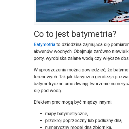
Co to jest batymetria?
Batymetria
to dziedzina zajmująca się pomiare
akwenów wodnych. Obejmuje zarówno niewielkie sta
porty, wyrobiska zalane wodą czy większe obs
W uproszczeniu można powiedzieć, że batyme
terenowych. Tak jak klasyczna geodezja pozwal
batymetryczne umożliwiają tworzenie numerycz
się pod wodą.
Efektem prac mogą być między innymi:
mapy batymetryczne,
przekrój poprzeczny lub podłużny dna,
numeryczny model dna zbiornika,