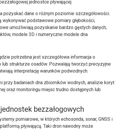
 bezzałogowej jednostce pływającej.
a pozyskać dane o różnym poziomie szczegółowości.
ą wykonywać podstawowe pomiary głębokości,
we umożliwiają pozyskanie bardzo gęstych danych,
któw, modele 3D i numeryczne modele dna.
dzie potrzebna jest szczegółowa informacja o
lub strukturze osadów. Pozwalają tworzyć precyzyjne
łatwiają interpretację warunków podwodnych.
i przy badaniach dna zbiorników wodnych, analizie koryt
znej oraz monitoringu miejsc trudno dostępnych lub
 jednostek bezzałogowych
ystemy pomiarowe, w których echosonda, sonar, GNSS i
latformą pływającą. Taki dron nawodny może