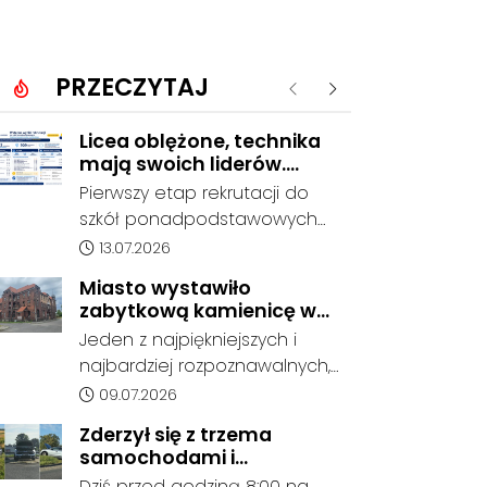
PRZECZYTAJ
Poprzednie
Następne
Licea oblężone, technika
mają swoich liderów.
Znamy wstępne wyniki
Pierwszy etap rekrutacji do
rekrutacji do szkół w
szkół ponadpodstawowych
powiecie
prowadzonych przez Powiat
Data dodania artykułu:
13.07.2026
Kędzierzyńsko-Kozielski
Miasto wystawiło
pokazuje coraz wyraźniejsze
zabytkową kamienicę w
preferencje tegorocznych
Porcie na sprzedaż. W
Jeden z najpiękniejszych i
absolwentów szkół
dawnym hotelu mają
najbardziej rozpoznawalnych,
podstawowych. Dane dotyczą
powstać mieszkania
ale też najbardziej
Data dodania artykułu:
09.07.2026
kandydatów, którzy wskazali
niszczejących budynków Koźla
dany oddział jako pierwszy
Zderzył się z trzema
Portu został wystawiony na
wybór, dlatego nie stanowią
samochodami i
sprzedaż. Gmina Kędzierzyn-
jeszcze ostatecznego wyniku
kontynuował jazdę. Seria
Dziś przed godziną 8:00 na