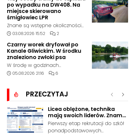
godziny 6:30 kierujący
po wypadku na DW408. Na
samochodem marki Honda
miejsce skierowano
zjechał z drogi i uderzył w
śmigłowiec LPR
sygnalizator świetlny.
Znane są wstępne okoliczności
zdarzenia drogowego, do
Data dodania artykułu:
Liczba komentarzy artykułu:
03.08.2026 15:52
2
którego doszło około godziny
Czarny worek dryfował po
14:30 na drodze wojewódzkiej nr
Kanale Gliwickim. W środku
408 pomiędzy Starym Koźlem a
znaleziono zwłoki psa
Bierawą.
W środę w godzinach
popołudniowych służby zostały
Data dodania artykułu:
Liczba komentarzy artykułu:
05.08.2026 21:16
6
zadysponowane nad Kanał
Gliwicki po zgłoszeniu od
PRZECZYTAJ
zaniepokojonego świadka.
Poprzednie
Nastę
Osoba zgłaszająca zauważyła
unoszący się na wodzie czarny
Licea oblężone, technika
mają swoich liderów. Znamy
worek, którego zawartość
wstępne wyniki rekrutacji do
wzbudziła jej niepokój.
Pierwszy etap rekrutacji do szkół
szkół w powiecie
ponadpodstawowych