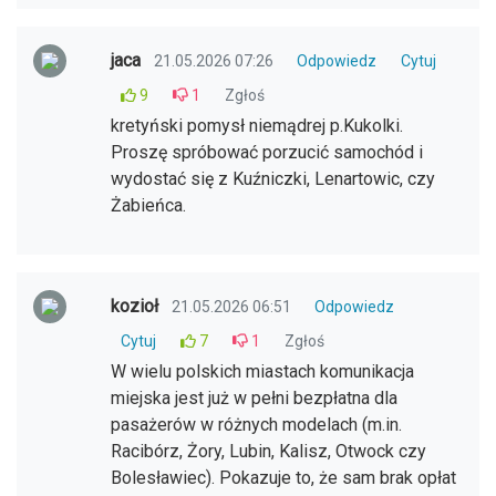
jaca
21.05.2026 07:26
Odpowiedz
Cytuj
9
1
Zgłoś
kretyński pomysł niemądrej p.Kukolki.
Proszę spróbować porzucić samochód i
wydostać się z Kuźniczki, Lenartowic, czy
Żabieńca.
kozioł
21.05.2026 06:51
Odpowiedz
Cytuj
7
1
Zgłoś
W wielu polskich miastach komunikacja
miejska jest już w pełni bezpłatna dla
pasażerów w różnych modelach (m.in.
Racibórz, Żory, Lubin, Kalisz, Otwock czy
Bolesławiec). Pokazuje to, że sam brak opłat