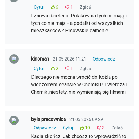
Cytuj
6
1
Zgłoś
I znowu dzielenie Polaków na tych co mają i
tych co nie mają - a podatki od wszystkich
mieszkańców? Pisowskie gamonie.
kinoman
21.05.2026 11:21
Odpowiedz
Cytuj
2
1
Zgłoś
Dlaczego nie można wrócić do Koźla po
wieczornym seansie w Chemiku? Twierdza i
Chemik ,niestety, nie wymieniają się filmami
była pracownica
21.05.2026 09:29
Odpowiedz
Cytuj
10
3
Zgłoś
Kasia skończ. Jak chcesz to wprowadzić to