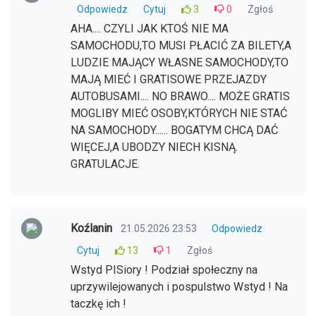
Odpowiedz
Cytuj
3
0
Zgłoś
AHA.... CZYLI JAK KTOŚ NIE MA
SAMOCHODU,TO MUSI PŁACIĆ ZA BILETY,A
LUDZIE MAJĄCY WŁASNE SAMOCHODY,TO
MAJĄ MIEĆ I GRATISOWE PRZEJAZDY
AUTOBUSAMI.... NO BRAWO.... MOŻE GRATIS
MOGLIBY MIEĆ OSOBY,KTÓRYCH NIE STAĆ
NA SAMOCHODY...... BOGATYM CHCĄ DAĆ
WIĘCEJ,A UBODZY NIECH KISNĄ.
GRATULACJE.
Koźlanin
21.05.2026 23:53
Odpowiedz
Cytuj
13
1
Zgłoś
Wstyd PISiory ! Podział społeczny na
uprzywilejowanych i pospulstwo Wstyd ! Na
taczkę ich !