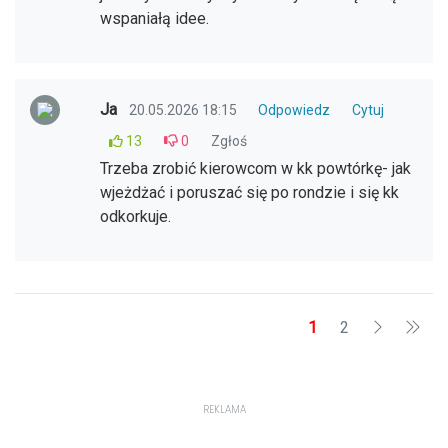
wspaniałą idee.
Ja
20.05.2026 18:15
Odpowiedz
Cytuj
13
0
Zgłoś
Trzeba zrobić kierowcom w kk powtórkę- jak
wjeżdżać i poruszać się po rondzie i się kk
odkorkuje.
1
2
REKLAMA