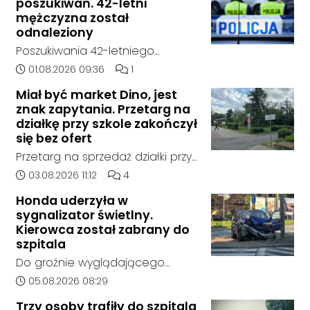
poszukiwań. 42-letni
mężczyzna został
odnaleziony
Poszukiwania 42-letniego
mężczyzny zostały zakończone.
Data dodania artykułu:
Liczba komentarzy artykułu:
01.08.2026 09:36
1
Jak poinformowała opolska
Miał być market Dino, jest
policja, został on odnaleziony w
znak zapytania. Przetarg na
sobotę, 1 sierpnia, na terenie
działkę przy szkole zakończył
kompleksu leśnego w powiecie
się bez ofert
raciborskim, w województwie
Przetarg na sprzedaż działki przy
śląskim.
Zespole Szkół Technicznych i
Data dodania artykułu:
Liczba komentarzy artykułu:
03.08.2026 11:12
4
Ogólnokształcących w
Honda uderzyła w
Kędzierzynie-Koźlu zakończył się
sygnalizator świetlny.
bez rozstrzygnięcia. Mimo
Kierowca został zabrany do
wcześniejszego zainteresowania
szpitala
terenem ze strony sieci Dino, do
Do groźnie wyglądającego
postępowania nie zgłosił się
zdarzenia drogowego doszło w
Data dodania artykułu:
05.08.2026 08:29
żaden oferent.
środę rano w Koźlu. Około
Trzy osoby trafiły do szpitala