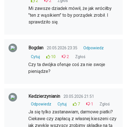
2
2
Zgłoś
Mi zawsze dziadek mówił, że jak wróciłby
"ten z wąsikiem" to by porządek zrobił. I
sprawdziło się.
Bogdan
20.05.2026 23:35
Odpowiedz
Cytuj
10
2
Zgłoś
Czy ta dwójka oferuje coś za nie swoje
pieniądze?
Kedzierzynianin
20.05.2026 21:51
Odpowiedz
Cytuj
7
1
Zgłoś
Ja się tylko zastanawiam, darmowe piatki?
Ciekawe czy zapłacą z własnej kieszeni czy
jak zwykle wszyscy zrobimy składkę na tą