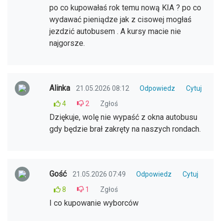
po co kupowałaś rok temu nową KIA ? po co
wydawać pieniądze jak z cisowej mogłaś
jezdzić autobusem . A kursy macie nie
najgorsze.
Alinka
21.05.2026 08:12
Odpowiedz
Cytuj
4
2
Zgłoś
Dziękuje, wolę nie wypaść z okna autobusu
gdy będzie brał zakręty na naszych rondach.
Gość
21.05.2026 07:49
Odpowiedz
Cytuj
8
1
Zgłoś
I co kupowanie wyborców