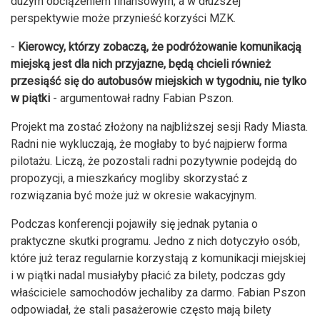
dużym obciążeniem finansowym, a w dłuższej
perspektywie może przynieść korzyści MZK.
-
Kierowcy, którzy zobaczą, że podróżowanie komunikacją
miejską jest dla nich przyjazne, będą chcieli również
przesiąść się do autobusów miejskich w tygodniu, nie tylko
w piątki
- argumentował radny Fabian Pszon.
Projekt ma zostać złożony na najbliższej sesji Rady Miasta.
Radni nie wykluczają, że mogłaby to być najpierw forma
pilotażu. Liczą, że pozostali radni pozytywnie podejdą do
propozycji, a mieszkańcy mogliby skorzystać z
rozwiązania być może już w okresie wakacyjnym.
Podczas konferencji pojawiły się jednak pytania o
praktyczne skutki programu. Jedno z nich dotyczyło osób,
które już teraz regularnie korzystają z komunikacji miejskiej
i w piątki nadal musiałyby płacić za bilety, podczas gdy
właściciele samochodów jechaliby za darmo. Fabian Pszon
odpowiadał, że stali pasażerowie często mają bilety