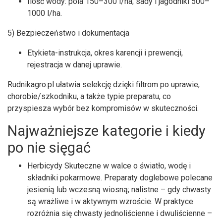
Ilość wody: pola 150–300 l/ha; sady i jagodniki 500–
1000 l/ha.
5) Bezpieczeństwo i dokumentacja
Etykieta-instrukcja, okres karencji i prewencji,
rejestracja w danej uprawie.
Rudnikagro.pl ułatwia selekcję dzięki filtrom po uprawie,
chorobie/szkodniku, a także typie preparatu, co
przyspiesza wybór bez kompromisów w skuteczności.
Najważniejsze kategorie i kiedy
po nie sięgać
Herbicydy Skuteczne w walce o światło, wodę i
składniki pokarmowe. Preparaty doglebowe polecane
jesienią lub wczesną wiosną; nalistne – gdy chwasty
są wrażliwe i w aktywnym wzroście. W praktyce
rozróżnia się chwasty jednoliścienne i dwuliścienne –