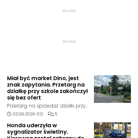
REKLAMA
REKLAMA
Miał być market Dino, jest
znak zapytania. Przetarg na
działkę przy szkole zakończył
się bez ofert
Przetarg na sprzedaż działki przy
Zespole Szkół Technicznych i
Data dodania artykułu:
Liczba komentarzy artykułu:
03.08.2026 11:12
5
Ogólnokształcących w
Honda uderzyła w
Kędzierzynie-Koźlu zakończył się
sygnalizator świetlny.
bez rozstrzygnięcia. Mimo