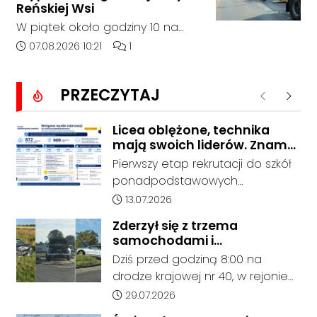
Osoba zgłaszająca zauważyła
Reńskiej Wsi
unoszący się na wodzie czarny
W piątek około godziny 10 na
worek, którego zawartość
ulicy Pawłowickiej w Reńskiej Wsi
Data dodania artykułu:
Liczba komentarzy artykułu:
07.08.2026 10:21
1
wzbudziła jej niepokój.
doszło do wypadku z udziałem
samochodu osobowego i
PRZECZYTAJ
ciężarówki. Droga w rejonie
Poprzednie
Nastę
zdarzenia jest całkowicie
zablokowana.
Licea oblężone, technika
mają swoich liderów. Znamy
wstępne wyniki rekrutacji do
Pierwszy etap rekrutacji do szkół
szkół w powiecie
ponadpodstawowych
prowadzonych przez Powiat
Data dodania artykułu:
13.07.2026
Kędzierzyńsko-Kozielski pokazuje
Zderzył się z trzema
coraz wyraźniejsze preferencje
samochodami i
tegorocznych absolwentów szkół
kontynuował jazdę. Seria
Dziś przed godziną 8:00 na
podstawowych. Dane dotyczą
kolizji na Drodze Krajowej nr
drodze krajowej nr 40, w rejonie
kandydatów, którzy wskazali dany
40
ronda im. Witolda Pileckiego oraz
Data dodania artykułu:
29.07.2026
oddział jako pierwszy wybór,
ronda w Reńskiej Wsi, doszło do
dlatego nie stanowią jeszcze