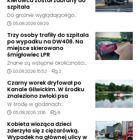
Kierowca został zabrany do
wcześniejszego zainteresowania
szpitala
terenem ze strony sieci Dino, do
Do groźnie wyglądającego
postępowania nie zgłosił się
zdarzenia drogowego doszło w
Data dodania artykułu:
05.08.2026 08:29
żaden oferent.
środę rano w Koźlu. Około
Trzy osoby trafiły do szpitala
godziny 6:30 kierujący
po wypadku na DW408. Na
samochodem marki Honda
miejsce skierowano
zjechał z drogi i uderzył w
śmigłowiec LPR
sygnalizator świetlny.
Znane są wstępne okoliczności
zdarzenia drogowego, do
Data dodania artykułu:
Liczba komentarzy artykułu:
03.08.2026 15:52
2
którego doszło około godziny
Czarny worek dryfował po
14:30 na drodze wojewódzkiej nr
Kanale Gliwickim. W środku
408 pomiędzy Starym Koźlem a
znaleziono zwłoki psa
Bierawą.
W środę w godzinach
popołudniowych służby zostały
Data dodania artykułu:
Liczba komentarzy artykułu:
05.08.2026 21:16
6
zadysponowane nad Kanał
Kobieta wioząca dzieci
Gliwicki po zgłoszeniu od
zderzyła się z ciężarówką.
zaniepokojonego świadka.
Wypadek na głównej ulicy w