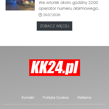
tragicznym odkryciem
We wtorek około godziny 22:00
narzędzie, nieoficjalnie broń i
operator numeru alarmowego
stanowić zagrożenie dla osób
odebrał zgłoszenie od
Data dodania artykułu:
29.07.2026
postronnych.
zaniepokojonych członków
rodziny, którzy od dłuższego
ZOBACZ WIĘCEJ
czasu nie mieli kontaktu z kobietą
mieszkającą przy ulicy Marii
Konopnickiej.
Kontakt
Polityka Cookies
Reklama