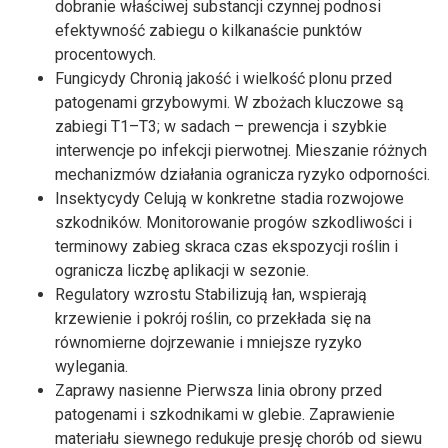
dobranie właściwej substancji czynnej podnosi
efektywność zabiegu o kilkanaście punktów
procentowych.
Fungicydy Chronią jakość i wielkość plonu przed
patogenami grzybowymi. W zbożach kluczowe są
zabiegi T1–T3; w sadach – prewencja i szybkie
interwencje po infekcji pierwotnej. Mieszanie różnych
mechanizmów działania ogranicza ryzyko odporności.
Insektycydy Celują w konkretne stadia rozwojowe
szkodników. Monitorowanie progów szkodliwości i
terminowy zabieg skraca czas ekspozycji roślin i
ogranicza liczbę aplikacji w sezonie.
Regulatory wzrostu Stabilizują łan, wspierają
krzewienie i pokrój roślin, co przekłada się na
równomierne dojrzewanie i mniejsze ryzyko
wylegania.
Zaprawy nasienne Pierwsza linia obrony przed
patogenami i szkodnikami w glebie. Zaprawienie
materiału siewnego redukuje presję chorób od siewu