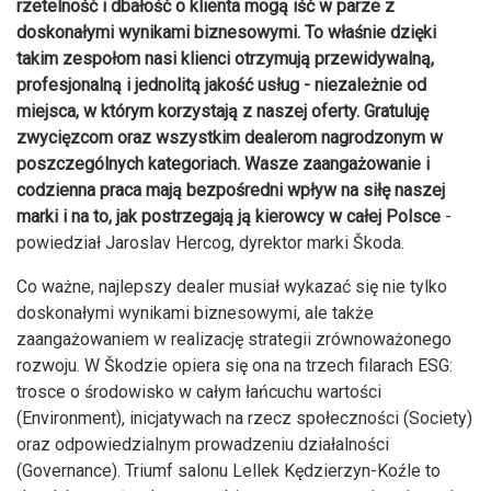
rzetelność i dbałość o klienta mogą iść w parze z
doskonałymi wynikami biznesowymi. To właśnie dzięki
takim zespołom nasi klienci otrzymują przewidywalną,
profesjonalną i jednolitą jakość usług - niezależnie od
miejsca, w którym korzystają z naszej oferty. Gratuluję
zwycięzcom oraz wszystkim dealerom nagrodzonym w
poszczególnych kategoriach. Wasze zaangażowanie i
codzienna praca mają bezpośredni wpływ na siłę naszej
marki i na to, jak postrzegają ją kierowcy w całej Polsce
-
powiedział Jaroslav Hercog, dyrektor marki Škoda.
Co ważne, najlepszy dealer musiał wykazać się nie tylko
doskonałymi wynikami biznesowymi, ale także
zaangażowaniem w realizację strategii zrównoważonego
rozwoju. W Škodzie opiera się ona na trzech filarach ESG:
trosce o środowisko w całym łańcuchu wartości
(Environment), inicjatywach na rzecz społeczności (Society)
oraz odpowiedzialnym prowadzeniu działalności
(Governance). Triumf salonu Lellek Kędzierzyn-Koźle to