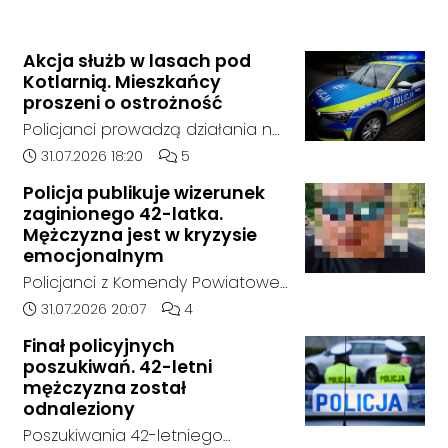
Akcja służb w lasach pod
Kotlarnią. Mieszkańcy
proszeni o ostrożność
Policjanci prowadzą działania na
terenie kompleksów leśnych w
Data dodania artykułu:
Liczba komentarzy artykułu:
31.07.2026 18:20
5
rejonie gminy Bierawa. Jak udało
Policja publikuje wizerunek
nam się ustalić, funkcjonariusze
zaginionego 42-latka.
poszukują mężczyzny, który może
Mężczyzna jest w kryzysie
posiadać niebezpieczne
emocjonalnym
narzędzie, nieoficjalnie broń i
Policjanci z Komendy Powiatowej
stanowić zagrożenie dla osób
Policji w Kędzierzynie-Koźlu
Data dodania artykułu:
Liczba komentarzy artykułu:
31.07.2026 20:07
4
postronnych.
poszukują zaginionego 42-latka,
Finał policyjnych
który jest w kryzysie
poszukiwań. 42-letni
emocjonalnym i może chcieć
mężczyzna został
targnąć się na swoje życie.
odnaleziony
Ostatni raz był widziany 31 lipca
Poszukiwania 42-letniego