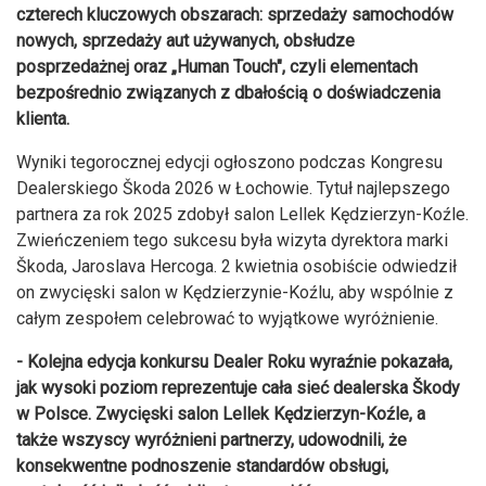
czterech kluczowych obszarach: sprzedaży samochodów
nowych, sprzedaży aut używanych, obsłudze
posprzedażnej oraz „Human Touch", czyli elementach
bezpośrednio związanych z dbałością o doświadczenia
klienta.
Wyniki tegorocznej edycji ogłoszono podczas Kongresu
Dealerskiego Škoda 2026 w Łochowie. Tytuł najlepszego
partnera za rok 2025 zdobył salon Lellek Kędzierzyn-Koźle.
Zwieńczeniem tego sukcesu była wizyta dyrektora marki
Škoda, Jaroslava Hercoga. 2 kwietnia osobiście odwiedził
on zwycięski salon w Kędzierzynie-Koźlu, aby wspólnie z
całym zespołem celebrować to wyjątkowe wyróżnienie.
- Kolejna edycja konkursu Dealer Roku wyraźnie pokazała,
jak wysoki poziom reprezentuje cała sieć dealerska Škody
w Polsce. Zwycięski salon Lellek Kędzierzyn-Koźle, a
także wszyscy wyróżnieni partnerzy, udowodnili, że
konsekwentne podnoszenie standardów obsługi,