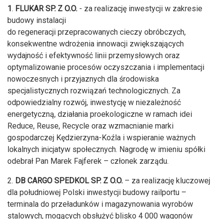
1
.
FLUKAR SP. Z O.O.
- za realizację inwestycji w zakresie
budowy instalacji
do regeneracji przepracowanych cieczy obróbczych,
konsekwentne wdrożenia innowacji zwiększających
wydajność i efektywność linii przemysłowych oraz
optymalizowanie procesów oczyszczania i implementacji
nowoczesnych i przyjaznych dla środowiska
specjalistycznych rozwiązań technologicznych. Za
odpowiedzialny rozwój, inwestycję w niezależność
energetyczną, działania proekologiczne w ramach idei
Reduce, Reuse, Recycle oraz wzmacnianie marki
gospodarczej Kędzierzyna-Koźla i wspieranie ważnych
lokalnych inicjatyw społecznych. Nagrodę w imieniu spółki
odebrał Pan Marek Fajferek – członek zarządu.
2.
DB CARGO SPEDKOL SP. Z O.O.
– za realizację kluczowej
dla południowej Polski inwestycji budowy railportu –
terminala do przeładunków i magazynowania wyrobów
stalowych, mogących obsłużyć blisko 4 000 wagonów