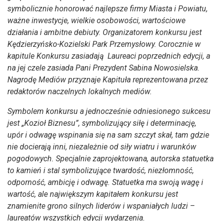
symbolicznie honorować najlepsze firmy Miasta i Powiatu,
ważne inwestycje, wielkie osobowości, wartościowe
działania i ambitne debiuty. Organizatorem konkursu jest
Kędzierzyńsko-Kozielski Park Przemysłowy. Corocznie w
kapitule Konkursu zasiadają Laureaci poprzednich edycji, a
na jej czele zasiada Pani Prezydent Sabina Nowosielska.
Nagrodę Mediów przyznaje Kapituła reprezentowana przez
redaktorów naczelnych lokalnych mediów.
Symbolem konkursu a jednocześnie odniesionego sukcesu
jest „Kozioł Biznesu”, symbolizujący siłę i determinację,
upór i odwagę wspinania się na sam szczyt skał, tam gdzie
nie docierają inni, niezależnie od siły wiatru i warunków
pogodowych. Specjalnie zaprojektowana, autorska statuetka
to kamień i stal symbolizujące twardość, niezłomność,
odporność, ambicję i odwagę. Statuetka ma swoją wagę i
wartość, ale największym kapitałem konkursu jest
znamienite grono silnych liderów i wspaniałych ludzi –
laureatów wszystkich edycji wydarzenia.