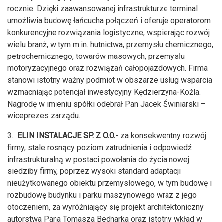
rocznie. Dzięki zaawansowanej infrastrukturze terminal
umożliwia budowę łańcucha połączeń i oferuje operatorom
konkurencyjne rozwiązania logistyczne, wspierając rozwój
wielu branż, w tym m.in. hutnictwa, przemysłu chemicznego,
petrochemicznego, towarów masowych, przemysłu
motoryzacyjnego oraz rozwiązań całopojazdowych. Firma
stanowi istotny ważny podmiot w obszarze usług wsparcia
wzmacniając potencjał inwestycyjny Kędzierzyna-Koźla.
Nagrodę w imieniu spółki odebrał Pan Jacek Świniarski –
wiceprezes zarządu.
3.
ELIN INSTALACJE SP. Z O.O.
- za konsekwentny rozwój
firmy, stale rosnący poziom zatrudnienia i odpowiedź
infrastrukturalną w postaci powołania do życia nowej
siedziby firmy, poprzez wysoki standard adaptacji
nieużytkowanego obiektu przemysłowego, w tym budowę i
rozbudowę budynku i parku maszynowego wraz z jego
otoczeniem, za wyróżniający się projekt architektoniczny
autorstwa Pana Tomasza Bednarka oraz istotny wkład w