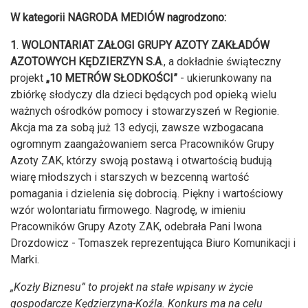
W kategorii NAGRODA MEDIÓW nagrodzono:
1
.
WOLONTARIAT ZAŁOGI GRUPY AZOTY ZAKŁADÓW
AZOTOWYCH KĘDZIERZYN S.A
., a dokładnie świąteczny
projekt
„10 METRÓW SŁODKOŚCI”
- ukierunkowany na
zbiórkę słodyczy dla dzieci będących pod opieką wielu
ważnych ośrodków pomocy i stowarzyszeń w Regionie.
Akcja ma za sobą już 13 edycji, zawsze wzbogacana
ogromnym zaangażowaniem serca Pracowników Grupy
Azoty ZAK, którzy swoją postawą i otwartością budują
wiarę młodszych i starszych w bezcenną wartość
pomagania i dzielenia się dobrocią. Piękny i wartościowy
wzór wolontariatu firmowego. Nagrodę, w imieniu
Pracowników Grupy Azoty ZAK, odebrała Pani Iwona
Drozdowicz - Tomaszek reprezentująca Biuro Komunikacji i
Marki.
„Kozły Biznesu” to projekt na stałe wpisany w życie
gospodarcze Kędzierzyna-Koźla. Konkurs ma na celu