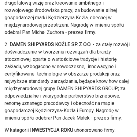
długofalową wizję oraz kreowanie ambitnego i
rozwojowego środowiska pracy; za budowanie silnej
gospodarczej marki Kędzierzyna Koźla, obecnej w
międzynarodowej przestrzeni. Nagrodę w imieniu spółki
odebrał Pan Michał Żuchora - prezes firmy.
2.
DAMEN SHIPYARDS KOŹLE SP. Z O.O.
- za stały rozwój i
doświadczenie w tworzeniu rozwiązań dla branży
stoczniowej, oparte o wartościowe tradycje i historię
zakładu, wzbogacone w nowoczesne, innowacyjne i
certyfikowane technologie w obszarze produkcji oraz
najwyższe standardy zarządzania, będące know how całej
międzynarodowej grupy DAMEN SHIPYARDS GROUP; za
odpowiedzialne i wiarygodne partnerstwo biznesowe,
renomę uznanego pracodawcy i obecność na mapie
gospodarczej Kędzierzyna-Koźla i Europy. Nagrodę w
imieniu spółki odebrał Pan Jacek Małek - prezes firmy.
W kategorii
INWESTYCJA ROKU
uhonorowano firmy: