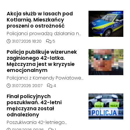
Akcja służb w lasach pod
Kotlarnią. Mieszkańcy
proszeni o ostrożność
Policjanci prowadzą działania na
terenie kompleksów leśnych w
Data dodania artykułu:
Liczba komentarzy artykułu:
31.07.2026 18:20
5
rejonie gminy Bierawa. Jak udało
Policja publikuje wizerunek
nam się ustalić, funkcjonariusze
zaginionego 42-latka.
poszukują mężczyzny, który może
Mężczyzna jest w kryzysie
posiadać niebezpieczne
emocjonalnym
narzędzie, nieoficjalnie broń i
Policjanci z Komendy Powiatowej
stanowić zagrożenie dla osób
Policji w Kędzierzynie-Koźlu
Data dodania artykułu:
Liczba komentarzy artykułu:
31.07.2026 20:07
4
postronnych.
poszukują zaginionego 42-latka,
Finał policyjnych
który jest w kryzysie
poszukiwań. 42-letni
emocjonalnym i może chcieć
mężczyzna został
targnąć się na swoje życie.
odnaleziony
Ostatni raz był widziany 31 lipca
Poszukiwania 42-letniego
2026 w godzinach
mężczyzny zostały zakończone.
Data dodania artykułu:
Liczba komentarzy artykułu: