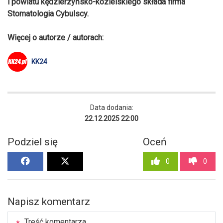
i powiatu kędzierzyńsko-kozielskiego składa firma
Stomatologia Cybulscy.
Więcej o autorze / autorach:
KK24
Data dodania:
22.12.2025 22:00
Podziel się
Oceń
0
0
Napisz komentarz
Treść komentarza