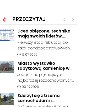
PRZECZYTAJ
Poprzednie
Następne
Licea oblężone, technika
mają swoich liderów.
Znamy wstępne wyniki
Pierwszy etap rekrutacji do
rekrutacji do szkół w
szkół ponadpodstawowych
powiecie
prowadzonych przez Powiat
Data dodania artykułu:
13.07.2026
Kędzierzyńsko-Kozielski
Miasto wystawiło
pokazuje coraz wyraźniejsze
zabytkową kamienicę w
preferencje tegorocznych
Porcie na sprzedaż. W
Jeden z najpiękniejszych i
absolwentów szkół
dawnym hotelu mają
najbardziej rozpoznawalnych,
podstawowych. Dane dotyczą
powstać mieszkania
ale też najbardziej
Data dodania artykułu:
09.07.2026
kandydatów, którzy wskazali
niszczejących budynków Koźla
dany oddział jako pierwszy
Zderzył się z trzema
Portu został wystawiony na
wybór, dlatego nie stanowią
samochodami i
sprzedaż. Gmina Kędzierzyn-
jeszcze ostatecznego wyniku
kontynuował jazdę. Seria
Dziś przed godziną 8:00 na