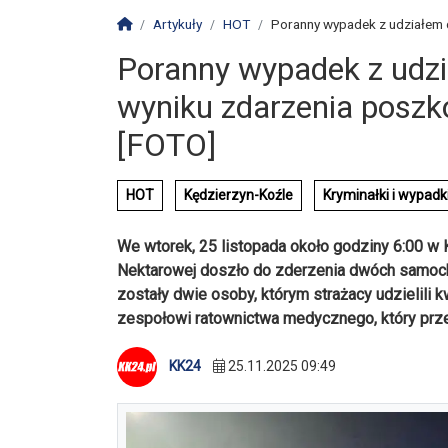
Strona główna
Artykuły
HOT
Poranny wypadek z udziałem 
Poranny wypadek z udz
wyniku zdarzenia poszk
[FOTO]
HOT
Kędzierzyn-Koźle
Kryminałki i wypadk
We wtorek, 25 listopada około godziny 6:00 w K
Nektarowej doszło do zderzenia dwóch sam
zostały dwie osoby, którym strażacy udzielili 
zespołowi ratownictwa medycznego, który przet
KK24
25.11.2025 09:49