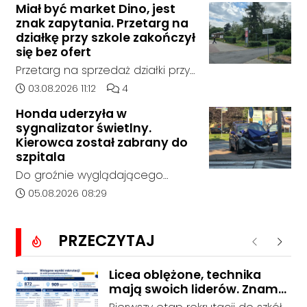
miejscowości w Goszyce. Od
Miał być market Dino, jest
policja, został on odnaleziony w
znak zapytania. Przetarg na
tego momentu nie nawiązał
sobotę, 1 sierpnia, na terenie
działkę przy szkole zakończył
kontaktu z rodziną.
kompleksu leśnego w powiecie
się bez ofert
raciborskim, w województwie
Przetarg na sprzedaż działki przy
śląskim.
Zespole Szkół Technicznych i
Data dodania artykułu:
Liczba komentarzy artykułu:
03.08.2026 11:12
4
Ogólnokształcących w
Honda uderzyła w
Kędzierzynie-Koźlu zakończył się
sygnalizator świetlny.
bez rozstrzygnięcia. Mimo
Kierowca został zabrany do
wcześniejszego zainteresowania
szpitala
terenem ze strony sieci Dino, do
Do groźnie wyglądającego
postępowania nie zgłosił się
zdarzenia drogowego doszło w
Data dodania artykułu:
05.08.2026 08:29
żaden oferent.
środę rano w Koźlu. Około
godziny 6:30 kierujący
PRZECZYTAJ
samochodem marki Honda
Poprzednie
Nastę
zjechał z drogi i uderzył w
sygnalizator świetlny.
Licea oblężone, technika
mają swoich liderów. Znamy
wstępne wyniki rekrutacji do