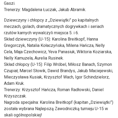
Gaszi.
Trenerzy: Magdalena Łuczak, Jakub Abramik.
Dziewczyny i chłopcy z „Dziewiątki” po kapitalnych
meczach, golach, dramatycznych dogrywkach i seriach
rzutów karnych wywalczyli miejsca 5. i 6.
Skład dziewczyny (U-15): Karolina Breitkopf, Hanna
Gregorczyk, Natalia Kołaczyńska, Milena Hańcza, Nelly
Cela, Maja Czechowicz, Yeva Panasiuk, Wiktoria Koziarska,
Nelly Kamuzela, Aurelia Rusinek.
Skład chłopcy (U-15): Filip Wróbel, Miłosz Banach, Szymon
Czupiał, Marcel Słowik, Dawid Brandys, Jakub Maciejewski,
Mieczysława Kusiak, Krzysztof Wach, Igor Schindzielorz,
Adam Kruk.
Trenerzy: Krzysztof Hańcza, Roman Radłowski, Daniel
Krzyszczak.
Nagroda specjalna: Karolina Breitkopf (kapitan „Dziewiątki”)
została wybrana Najlepszą Zawodniczką turnieju U-15 w
skali ogólnopolskiej!