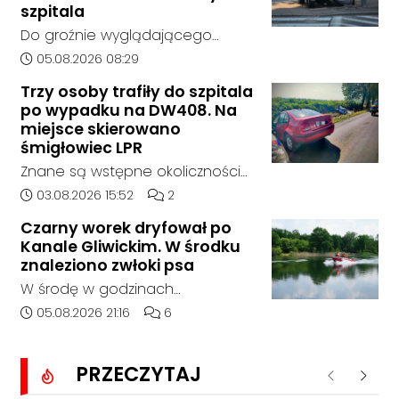
wcześniejszego zainteresowania
szpitala
terenem ze strony sieci Dino, do
Do groźnie wyglądającego
postępowania nie zgłosił się
zdarzenia drogowego doszło w
Data dodania artykułu:
05.08.2026 08:29
żaden oferent.
środę rano w Koźlu. Około
Trzy osoby trafiły do szpitala
godziny 6:30 kierujący
po wypadku na DW408. Na
samochodem marki Honda
miejsce skierowano
zjechał z drogi i uderzył w
śmigłowiec LPR
sygnalizator świetlny.
Znane są wstępne okoliczności
zdarzenia drogowego, do
Data dodania artykułu:
Liczba komentarzy artykułu:
03.08.2026 15:52
2
którego doszło około godziny
Czarny worek dryfował po
14:30 na drodze wojewódzkiej nr
Kanale Gliwickim. W środku
408 pomiędzy Starym Koźlem a
znaleziono zwłoki psa
Bierawą.
W środę w godzinach
popołudniowych służby zostały
Data dodania artykułu:
Liczba komentarzy artykułu:
05.08.2026 21:16
6
zadysponowane nad Kanał
Gliwicki po zgłoszeniu od
PRZECZYTAJ
zaniepokojonego świadka.
Poprzednie
Nastę
Osoba zgłaszająca zauważyła