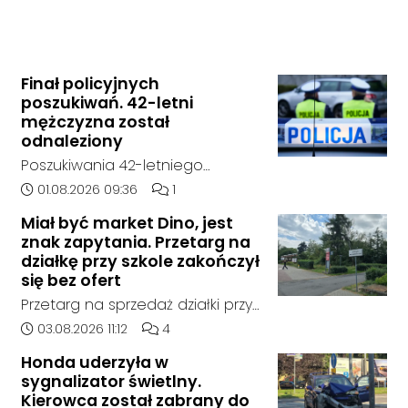
Finał policyjnych
poszukiwań. 42-letni
mężczyzna został
odnaleziony
Poszukiwania 42-letniego
mężczyzny zostały zakończone.
Data dodania artykułu:
Liczba komentarzy artykułu:
01.08.2026 09:36
1
Jak poinformowała opolska
Miał być market Dino, jest
policja, został on odnaleziony w
znak zapytania. Przetarg na
sobotę, 1 sierpnia, na terenie
działkę przy szkole zakończył
kompleksu leśnego w powiecie
się bez ofert
raciborskim, w województwie
Przetarg na sprzedaż działki przy
śląskim.
Zespole Szkół Technicznych i
Data dodania artykułu:
Liczba komentarzy artykułu:
03.08.2026 11:12
4
Ogólnokształcących w
Honda uderzyła w
Kędzierzynie-Koźlu zakończył się
sygnalizator świetlny.
bez rozstrzygnięcia. Mimo
Kierowca został zabrany do