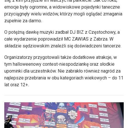
się, z kim przyjdzie im walczyć na parkiecie. Jak co roku,
emocje były ogromne, a widowiskowe pojedynki taneczne
przyciągnęły wielu widzów, którzy mogli oglądać zmagania
zupełnie za darmo.
O potężną dawkę muzyki zadbał DJ BIZ z Częstochowy, a
całe wydarzenie poprowadził MC ZAWIAS z Zabrza. W
składzie sędziowskim znaleźli się doświadczeni tancerze.
Organizatorzy przygotowali także dodatkowe atrakcje, w
tym halloweenowy contest-niespodziankę oraz słodkie
upominki dla uczestników. Nie zabrakło również nagród za
najlepsze przebrania w obu kategoriach wiekowych – do 11
lat oraz 12+.