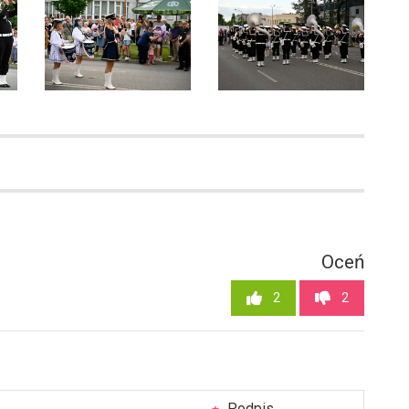
Oceń
2
2
Podpis