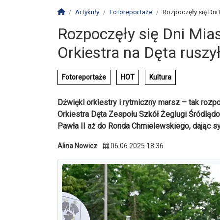
Strona główna
Artykuły
Fotoreportaże
Rozpoczęły się Dni 
Rozpoczęły się Dni Mia
Orkiestra na Dęta ruszy
Fotoreportaże
HOT
Kultura
Dźwięki orkiestry i rytmiczny marsz – tak roz
Orkiestra Dęta Zespołu Szkół Żeglugi Śródlą
Pawła II aż do Ronda Chmielewskiego, dając s
Alina Nowicz
06.06.2025 18:36