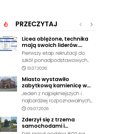
PRZECZYTAJ
Poprzednie
Następne
Licea oblężone, technika
mają swoich liderów.
Znamy wstępne wyniki
Pierwszy etap rekrutacji do
rekrutacji do szkół w
szkół ponadpodstawowych
powiecie
prowadzonych przez Powiat
Data dodania artykułu:
13.07.2026
Kędzierzyńsko-Kozielski
Miasto wystawiło
pokazuje coraz wyraźniejsze
zabytkową kamienicę w
preferencje tegorocznych
Porcie na sprzedaż. W
Jeden z najpiękniejszych i
absolwentów szkół
dawnym hotelu mają
najbardziej rozpoznawalnych,
podstawowych. Dane dotyczą
powstać mieszkania
ale też najbardziej
Data dodania artykułu:
09.07.2026
kandydatów, którzy wskazali
niszczejących budynków Koźla
dany oddział jako pierwszy
Zderzył się z trzema
Portu został wystawiony na
wybór, dlatego nie stanowią
samochodami i
sprzedaż. Gmina Kędzierzyn-
jeszcze ostatecznego wyniku
kontynuował jazdę. Seria
Dziś przed godziną 8:00 na