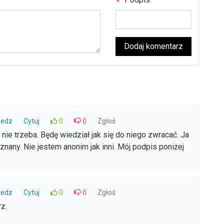
Dodaj komentarz
iedz
Cytuj
0
0
Zgłoś
nie trzeba. Będę wiedział jak się do niego zwracać. Ja
znany. Nie jestem anonim jak inni. Mój podpis poniżej
iedz
Cytuj
0
0
Zgłoś
z.