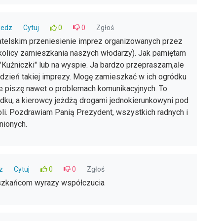
iedz
Cytuj
0
0
Zgłoś
elskim przeniesienie imprez organizowanych przez
okolicy zamieszkania naszych włodarzy). Jak pamiętam
 "Kuźniczki" lub na wyspie. Ja bardzo przepraszam,ale
 dzień takiej imprezy. Mogę zamieszkać w ich ogródku
e piszę nawet o problemach komunikacyjnych. To
ządku, a kierowcy jeżdżą drogami jednokierunkowyni pod
oli. Pozdrawiam Panią Prezydent, wszystkich radnych i
nionych.
z
Cytuj
0
0
Zgłoś
eszkańcom wyrazy współczucia