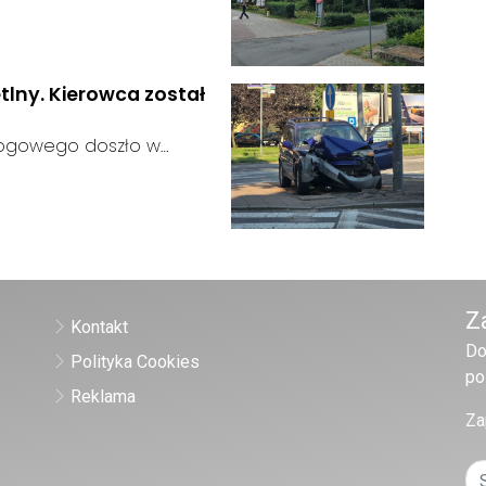
 zakończył się bez
:
ainteresowania terenem
 zgłosił się żaden
tlny. Kierowca został
rogowego doszło w
 kierujący samochodem
gnalizator świetlny.
Z
Kontakt
Do
Polityka Cookies
po
Reklama
Za