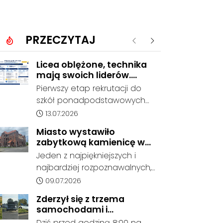
PRZECZYTAJ
Poprzednie
Następne
Licea oblężone, technika
mają swoich liderów.
Znamy wstępne wyniki
Pierwszy etap rekrutacji do
rekrutacji do szkół w
szkół ponadpodstawowych
powiecie
prowadzonych przez Powiat
Data dodania artykułu:
13.07.2026
Kędzierzyńsko-Kozielski
Miasto wystawiło
pokazuje coraz wyraźniejsze
zabytkową kamienicę w
preferencje tegorocznych
Porcie na sprzedaż. W
Jeden z najpiękniejszych i
absolwentów szkół
dawnym hotelu mają
najbardziej rozpoznawalnych,
podstawowych. Dane dotyczą
powstać mieszkania
ale też najbardziej
Data dodania artykułu:
09.07.2026
kandydatów, którzy wskazali
niszczejących budynków Koźla
dany oddział jako pierwszy
Zderzył się z trzema
Portu został wystawiony na
wybór, dlatego nie stanowią
samochodami i
sprzedaż. Gmina Kędzierzyn-
jeszcze ostatecznego wyniku
kontynuował jazdę. Seria
Dziś przed godziną 8:00 na