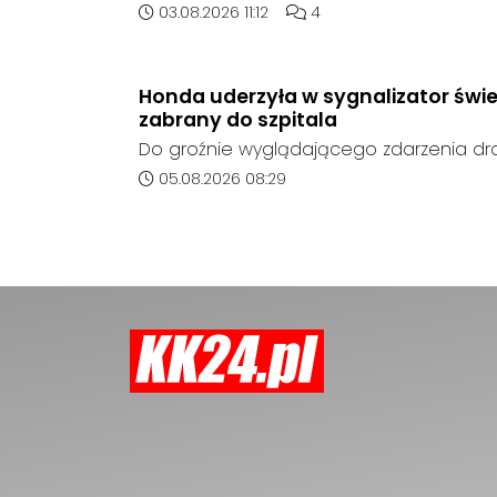
Ogólnokształcących w Kędzierzynie-Koźlu
Data dodania artykułu:
Liczba komentarzy artykułu
03.08.2026 11:12
4
rozstrzygnięcia. Mimo wcześniejszego z
ze strony sieci Dino, do postępowania nie
oferent.
Honda uderzyła w sygnalizator świe
zabrany do szpitala
Do groźnie wyglądającego zdarzenia d
środę rano w Koźlu. Około godziny 6:30
Data dodania artykułu:
05.08.2026 08:29
marki Honda zjechał z drogi i uderzył w sy