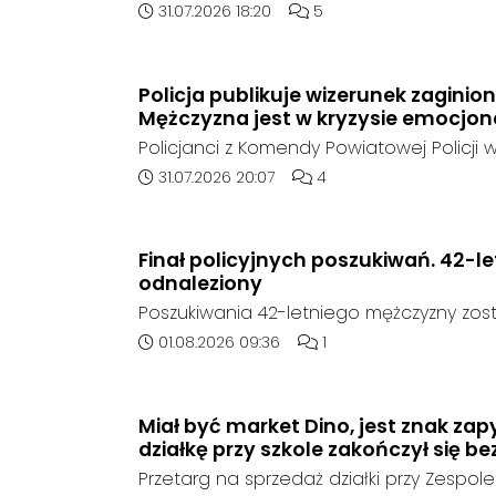
rejonie gminy Bierawa. Jak udało nam się 
Data dodania artykułu:
Liczba komentarzy artykułu
31.07.2026 18:20
5
poszukują mężczyzny, który może posia
narzędzie, nieoficjalnie broń i stanowić 
postronnych.
Policja publikuje wizerunek zaginio
Mężczyzna jest w kryzysie emocjo
Policjanci z Komendy Powiatowej Policji w
poszukują zaginionego 42-latka, który jes
Data dodania artykułu:
Liczba komentarzy artykuł
31.07.2026 20:07
4
emocjonalnym i może chcieć targnąć się
raz był widziany 31 lipca 2026 w godzi
rejonie miejscowości w Goszyce. Od te
Finał policyjnych poszukiwań. 42-l
kontaktu z rodziną.
odnaleziony
Poszukiwania 42-letniego mężczyzny zost
poinformowała opolska policja, został o
Data dodania artykułu:
Liczba komentarzy artykuł
01.08.2026 09:36
1
sierpnia, na terenie kompleksu leśnego 
w województwie śląskim.
Miał być market Dino, jest znak zap
działkę przy szkole zakończył się be
Przetarg na sprzedaż działki przy Zespole