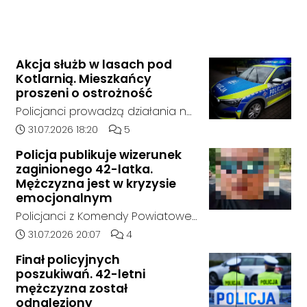
Akcja służb w lasach pod
Kotlarnią. Mieszkańcy
proszeni o ostrożność
Policjanci prowadzą działania na
terenie kompleksów leśnych w
Data dodania artykułu:
Liczba komentarzy artykułu:
31.07.2026 18:20
5
rejonie gminy Bierawa. Jak udało
Policja publikuje wizerunek
nam się ustalić, funkcjonariusze
zaginionego 42-latka.
poszukują mężczyzny, który może
Mężczyzna jest w kryzysie
posiadać niebezpieczne
emocjonalnym
narzędzie, nieoficjalnie broń i
Policjanci z Komendy Powiatowej
stanowić zagrożenie dla osób
Policji w Kędzierzynie-Koźlu
Data dodania artykułu:
Liczba komentarzy artykułu:
31.07.2026 20:07
4
postronnych.
poszukują zaginionego 42-latka,
Finał policyjnych
który jest w kryzysie
poszukiwań. 42-letni
emocjonalnym i może chcieć
mężczyzna został
targnąć się na swoje życie.
odnaleziony