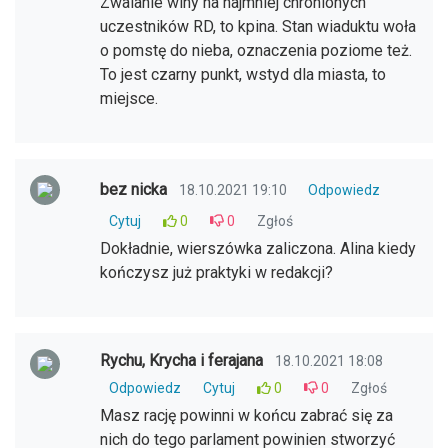
Zwalanie winy na najmniej chronionych
uczestników RD, to kpina. Stan wiaduktu woła
o pomstę do nieba, oznaczenia poziome też.
To jest czarny punkt, wstyd dla miasta, to
miejsce.
bez nicka
18.10.2021 19:10
Odpowiedz
Cytuj
0
0
Zgłoś
Dokładnie, wierszówka zaliczona. Alina kiedy
kończysz już praktyki w redakcji?
Rychu, Krycha i ferajana
18.10.2021 18:08
Odpowiedz
Cytuj
0
0
Zgłoś
Masz rację powinni w końcu zabrać się za
nich do tego parlament powinien stworzyć