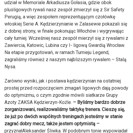
udział w Memoriale Arkadiusza Gołasia, gdzie obok
plusligowych rywali nasz zespół zmierzył się z Sir Safety
Perugią, a więc zespołem reprezentującym czołówkę
włoskiej Serie A. Kędzierzynianie w Zalasewie pokazali się
z dobrej strony, w finale pokonując Włochów i wygrywając
cały turniej. Wcześniej nasz zespół mierzył się z rywalami z
Zawiercia, Katowic, Lubina czy I- ligową Gwardią Wrocław.
Na etapie przygotowań, w ramach Turnieju Legend,
zagraliśmy również z naszym najbliższym rywalem – Stalą
Nysa.
Zarówno wyniki, jak i postawa kędzierzynian na ostatniej
prostej przed rozpoczęciem zmagań ligowych dają powody
do optymizmu, o czym zgodnie mówili siatkarze Grupy
Azoty ZAKSA Kędzierzyn-Koźle.
– Byliśmy bardzo dobrze
zorganizowani, realizowaliśmy taktykę trenera. Cieszę się,
że już po dwóch wspólnych treningach jesteśmy w stanie
zagrać dobry mecz, także jestem optymistą –
przyznałAleksander Śliwka. W podobnym tonie wypowiadał