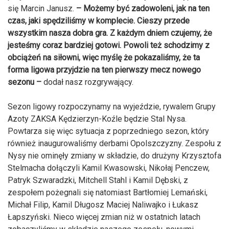
się Marcin Janusz.
– Możemy być zadowoleni, jak na ten
czas, jaki spędziliśmy w komplecie. Cieszy przede
wszystkim nasza dobra gra. Z każdym dniem czujemy, że
jesteśmy coraz bardziej gotowi. Powoli też schodzimy z
obciążeń na siłowni, więc myślę że pokazaliśmy, że ta
forma ligowa przyjdzie na ten pierwszy mecz nowego
sezonu –
dodał nasz rozgrywający.
Sezon ligowy rozpoczynamy na wyjeździe, rywalem Grupy
Azoty ZAKSA Kędzierzyn-Koźle będzie Stal Nysa.
Powtarza się więc sytuacja z poprzedniego sezon, który
również inaugurowaliśmy derbami Opolszczyzny. Zespołu z
Nysy nie ominęły zmiany w składzie, do drużyny Krzysztofa
Stelmacha dołączyli Kamil Kwasowski, Nikołaj Penczew,
Patryk Szwaradzki, Mitchell Stahl i Kamil Dębski, z
zespołem pożegnali się natomiast Bartłomiej Lemański,
Michał Filip, Kamil Długosz Maciej Naliwajko i Łukasz
Łapszyński. Nieco więcej zmian niż w ostatnich latach