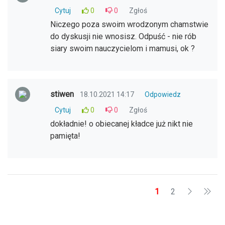
Cytuj
0
0
Zgłoś
Niczego poza swoim wrodzonym chamstwie
do dyskusji nie wnosisz. Odpuść - nie rób
siary swoim nauczycielom i mamusi, ok ?
stiwen
18.10.2021 14:17
Odpowiedz
Cytuj
0
0
Zgłoś
dokładnie! o obiecanej kładce już nikt nie
pamięta!
1
2