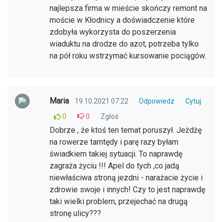
najlepsza firma w mieście skończy remont na
moście w Kłodnicy a doświadczenie które
zdobyła wykorzysta do poszerzenia
wiaduktu na drodze do azot, potrzeba tylko
na pół roku wstrzymać kursowanie pociągów.
Maria
19.10.2021 07:22
Odpowiedz
Cytuj
0
0
Zgłoś
Dobrze , że ktoś ten temat poruszył. Jeżdżę
na rowerze tamtędy i parę razy byłam
świadkiem takiej sytuacji. To naprawdę
zagraża życiu !!! Apel do tych ,co jadą
niewłaściwa stroną jezdni - narażacie życie i
zdrowie swoje i innych! Czy to jest naprawdę
taki wielki problem, przejechać na drugą
stronę ulicy???