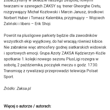
zobaczyliśmy w składzie naszego zespołu, nowymi
twarzami w szeregach ZAKSY są: trener Gheorghe Cretu,
rozgrywający Michał Kozłowski i Marcin Janusz, środkowi:
Norbert Huber i Tomasz Kalembka, przyjmujący – Wojciech
Żaliński i libero – Erik Shoji.
Powrót na plusligowe parkiety będzie dla zawodników
wszystkich ekip wyjątkowy, do hal wracają również kibice.
Nie zabraknie więc atmosfery godnej siatkarskich widowisk
i sportowych emocji. Grupa Azoty ZAKSA Kędzierzyn-Koźle
spotkanie 1. kolejki nowego sezonu PlusLigi rozegra w
sobotę, 2 października, początek meczu o godz. 17:30.
Transmisję z rywalizacji przeprowadzi telewizja Polsat
Sport.
Źródło: Zaksa.pl
Więcej o autorze / autorach: