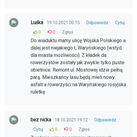
Luśka
19.10.2021 00:15
Odpowiedz
Cytuj
0
0
Zgłoś
Do wiaduktu mamy ulicę Wojska Polskiego a
dalej jest niejakiego L.Waryńskiego (wstyd
dla miasta możliwości). Z kładek da
rowerzystów zostały jak zwykle tylko puste
obietnice. Remont ul. Mostowej idzie pełną
parą. Mieszkańcy lasu będą mieli nowy
asfalt a rowerzyści na Waryńskiego rosyjska
ruletkę.
bez nicka
18.10.2021 19:12
Odpowiedz
Cytuj
0
0
Zgłoś