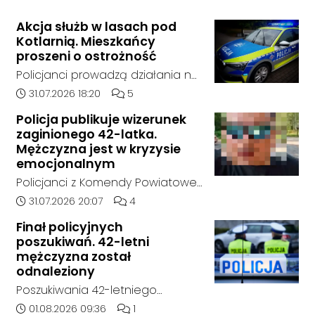
Akcja służb w lasach pod
Kotlarnią. Mieszkańcy
proszeni o ostrożność
Policjanci prowadzą działania na
terenie kompleksów leśnych w
Data dodania artykułu:
Liczba komentarzy artykułu:
31.07.2026 18:20
5
rejonie gminy Bierawa. Jak udało
Policja publikuje wizerunek
nam się ustalić, funkcjonariusze
zaginionego 42-latka.
poszukują mężczyzny, który może
Mężczyzna jest w kryzysie
posiadać niebezpieczne
emocjonalnym
narzędzie, nieoficjalnie broń i
Policjanci z Komendy Powiatowej
stanowić zagrożenie dla osób
Policji w Kędzierzynie-Koźlu
Data dodania artykułu:
Liczba komentarzy artykułu:
31.07.2026 20:07
4
postronnych.
poszukują zaginionego 42-latka,
Finał policyjnych
który jest w kryzysie
poszukiwań. 42-letni
emocjonalnym i może chcieć
mężczyzna został
targnąć się na swoje życie.
odnaleziony
Ostatni raz był widziany 31 lipca
Poszukiwania 42-letniego
2026 w godzinach
mężczyzny zostały zakończone.
Data dodania artykułu:
Liczba komentarzy artykułu:
01.08.2026 09:36
1