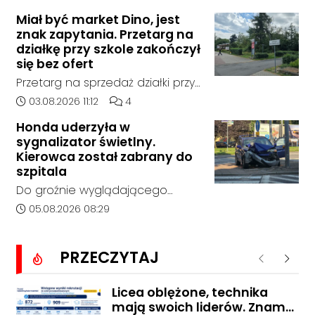
popołudniowych w rejonie
Jak poinformowała opolska
miejscowości w Goszyce. Od
Miał być market Dino, jest
policja, został on odnaleziony w
znak zapytania. Przetarg na
tego momentu nie nawiązał
sobotę, 1 sierpnia, na terenie
działkę przy szkole zakończył
kontaktu z rodziną.
kompleksu leśnego w powiecie
się bez ofert
raciborskim, w województwie
Przetarg na sprzedaż działki przy
śląskim.
Zespole Szkół Technicznych i
Data dodania artykułu:
Liczba komentarzy artykułu:
03.08.2026 11:12
4
Ogólnokształcących w
Honda uderzyła w
Kędzierzynie-Koźlu zakończył się
sygnalizator świetlny.
bez rozstrzygnięcia. Mimo
Kierowca został zabrany do
wcześniejszego zainteresowania
szpitala
terenem ze strony sieci Dino, do
Do groźnie wyglądającego
postępowania nie zgłosił się
zdarzenia drogowego doszło w
Data dodania artykułu:
05.08.2026 08:29
żaden oferent.
środę rano w Koźlu. Około
godziny 6:30 kierujący
PRZECZYTAJ
samochodem marki Honda
Poprzednie
Nastę
zjechał z drogi i uderzył w
sygnalizator świetlny.
Licea oblężone, technika
mają swoich liderów. Znamy