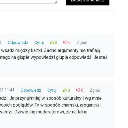
1
Odpowiedz
Cytuj
0
0
Zgłoś
wsadź między kartki. Żadne argumenty nie trafiają.
latego na głupie wypowiedzi głupia odpowiedź. Jesteś
21 11:41
Odpowiedz
Cytuj
0
0
Zgłoś
zi. Ja przynajmniej w sposób kulturalny i wg mnie
swoich poglądów. Ty w sposób chamski, arogancki i
dzi. Dziwię się moderatorowi, że na takie