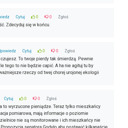
wiedz
Cytuj
0
0
Zgłoś
ść. Zdecyduj się w końcu.
powiedz
Cytuj
0
0
Zgłoś
zujesz. To twoje pierdy tak śmierdzą. Pewnie
le tego to nie będzie capić. A ha nie agituj tu by
ażniejsze rzeczy od twej chorej urojonej ekologii
Cytuj
0
0
Zgłoś
na to wyrzucone pieniądze. Teraz tylko mieszkańcy
tacja pomiarowa, mają informacje o poziomie
zielnice nie są monitorowane i ich mieszkańcy nie
 Propozycja senatora Godyło aby postawić kilkanaście