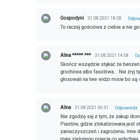
Gospodyni
31.08.2021 18:28
Odpo
To raczej gościówa z ciebie a nie go
Alina ***** ***
31.08.2021 14:58
Od
Skończ wszędzie stękać że benzen c
grochówa albo fasolówa.... Nie żryj ty
głosowali na twe widzi misie bo są w
Alina
31.08.2021 06:31
Odpowiedz
Nie zgodzę się z tym, że zakup dro
Piastów, gdzie zlokalizowana jest s
zanieczyszczeń i zagrożeniu. Inne d
mają zielonego pojęcia co wdychają.