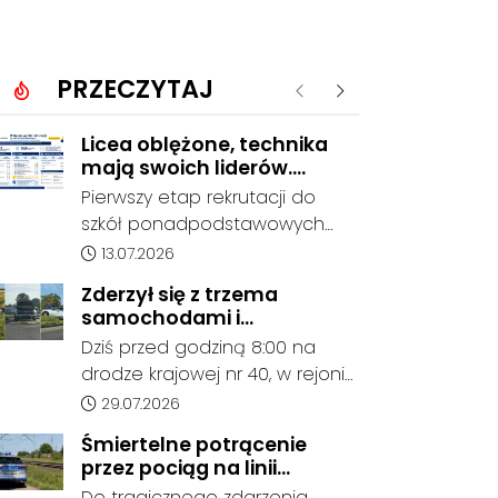
PRZECZYTAJ
Poprzednie
Następne
Licea oblężone, technika
mają swoich liderów.
Znamy wstępne wyniki
Pierwszy etap rekrutacji do
rekrutacji do szkół w
szkół ponadpodstawowych
powiecie
prowadzonych przez Powiat
Data dodania artykułu:
13.07.2026
Kędzierzyńsko-Kozielski
Zderzył się z trzema
pokazuje coraz wyraźniejsze
samochodami i
preferencje tegorocznych
kontynuował jazdę. Seria
Dziś przed godziną 8:00 na
absolwentów szkół
kolizji na Drodze Krajowej
drodze krajowej nr 40, w rejonie
podstawowych. Dane dotyczą
nr 40
ronda im. Witolda Pileckiego
Data dodania artykułu:
29.07.2026
kandydatów, którzy wskazali
oraz ronda w Reńskiej Wsi,
dany oddział jako pierwszy
Śmiertelne potrącenie
doszło do serii zdarzeń
wybór, dlatego nie stanowią
przez pociąg na linii
drogowych z udziałem trzech
jeszcze ostatecznego wyniku
Kędzierzyn-Koźle - Gliwice.
Do tragicznego zdarzenia