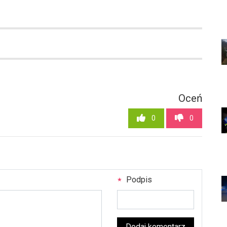
Oceń
0
0
Podpis
Dodaj komentarz