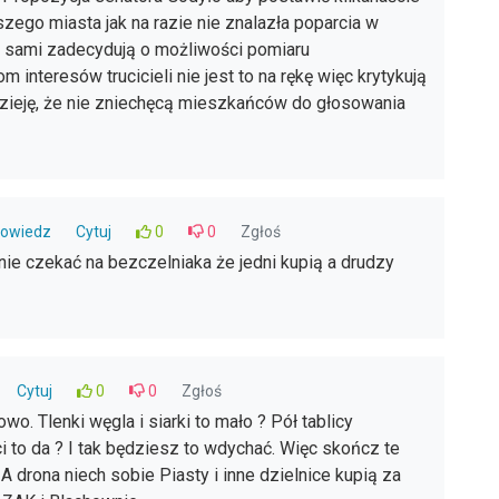
szego miasta jak na razie nie znalazła poparcia w
y sami zadecydują o możliwości pomiaru
interesów trucicieli nie jest to na rękę więc krytykują
zieję, że nie zniechęcą mieszkańców do głosowania
owiedz
Cytuj
0
0
Zgłoś
ie czekać na bezczelniaka że jedni kupią a drudzy
Cytuj
0
0
Zgłoś
o. Tlenki węgla i siarki to mało ? Pół tablicy
ci to da ? I tak będziesz to wdychać. Więc skończ te
A drona niech sobie Piasty i inne dzielnice kupią za