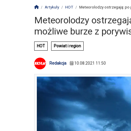
Strona główna
Artykuły
HOT
Meteorolodzy ostrzegają: po p
Meteorolodzy ostrzegają
możliwe burze z poryw
HOT
Powiat i region
Redakcja
10.08.2021 11:50