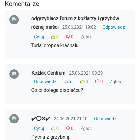
Komentarze
odgrzybiacz forum z koźlarzy i grzybów
różnej maści
25.06.2021 19:02
Odpowiedz
Cytuj
0
0
Zgłoś
Turlaj dropsa krasnalu.
Koźlak Centrum
25.06.2021 08:29
Odpowiedz
Cytuj
0
0
Zgłoś
Co ci dolega pisplaćcu?
✔️⭕❌✔️
24.06.2021 21:10
Odpowiedz
Cytuj
0
0
Zgłoś
Pytnia z grzybnią.