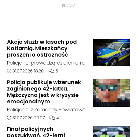
REKLAMA
Akcja służb w lasach pod
Kotlarnią. Mieszkańcy
proszeni o ostrożność
Policjanci prowadzą działania na
terenie kompleksów leśnych w
Data dodania artykułu:
Liczba komentarzy artykułu:
31.07.2026 18:20
5
rejonie gminy Bierawa. Jak udało
Policja publikuje wizerunek
nam się ustalić, funkcjonariusze
zaginionego 42-latka.
poszukują mężczyzny, który może
Mężczyzna jest w kryzysie
posiadać niebezpieczne
emocjonalnym
narzędzie, nieoficjalnie broń i
Policjanci z Komendy Powiatowej
stanowić zagrożenie dla osób
Policji w Kędzierzynie-Koźlu
Data dodania artykułu:
Liczba komentarzy artykułu:
31.07.2026 20:07
4
postronnych.
poszukują zaginionego 42-latka,
Finał policyjnych
który jest w kryzysie
poszukiwań. 42-letni