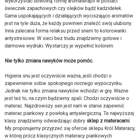
wykorzystać dowolną formę aromaterapii w postaci
świeczek zapachowych czy olejków bądź kadzidełek.
Gama uspokajających i działających wyciszająco aromatów
jest na tyle duża, że każdy powinien znaleźć swój ulubiony.
Inna zalecana forma relaksu przed snem to kolorowanki
antystresowe. W sieci bez trudu znajdziemy gotowe i
darmowe wydruki. Wystarczy je wypełnić kolorem.
Nie tylko zmiana nawyków może pomóc.
Higiena snu jest oczywiście ważna, jeśli chodzi o
zapewnienie sobie spokojnego nocnego wypoczynku.
Jednak nie tylko zmiana nawyków wchodzi w grę. Ważne
jest też to, na czym będziemy spali. Chodzi oczywiście o
materac. Najzdrowszy sen jest nam w stanie zapewnić
materac piankowy z powłoką antyalergiczną. Te najwyższej
klasy znajdziemy odwiedzając dobry
sklep z materacami
.
My proponujemy przyjrzeć się ofercie sklepu Król Materacy,
w której prócz klasycznych materacy piankowych