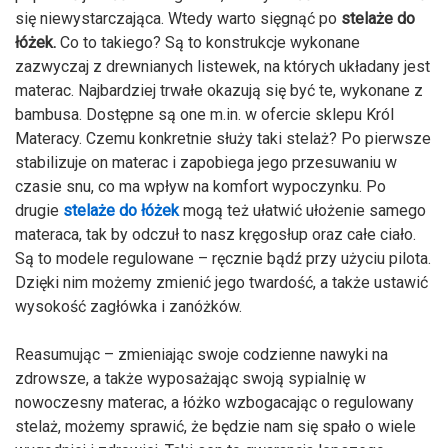
się niewystarczająca. Wtedy warto sięgnąć po
stelaże do
łóżek.
Co to takiego? Są to konstrukcje wykonane
zazwyczaj z drewnianych listewek, na których układany jest
materac. Najbardziej trwałe okazują się być te, wykonane z
bambusa. Dostępne są one m.in. w ofercie sklepu Król
Materacy. Czemu konkretnie służy taki stelaż? Po pierwsze
stabilizuje on materac i zapobiega jego przesuwaniu w
czasie snu, co ma wpływ na komfort wypoczynku. Po
drugie
stelaże do łóżek
mogą też ułatwić ułożenie samego
materaca, tak by odczuł to nasz kręgosłup oraz całe ciało.
Są to modele regulowane – ręcznie bądź przy użyciu pilota.
Dzięki nim możemy zmienić jego twardość, a także ustawić
wysokość zagłówka i zanóżków.
Reasumując – zmieniając swoje codzienne nawyki na
zdrowsze, a także wyposażając swoją sypialnię w
nowoczesny materac, a łóżko wzbogacając o regulowany
stelaż, możemy sprawić, że będzie nam się spało o wiele