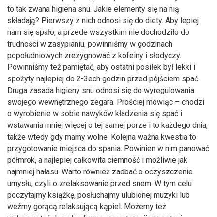
to tak zwana higiena snu. Jakie elementy się na nią
składają? Pierwszy z nich odnosi się do diety. Aby lepiej
nam się spało, a przede wszystkim nie dochodziło do
trudności w zasypianiu, powinniśmy w godzinach
popołudniowych zrezygnować z kofeiny i słodyczy.
Powinniśmy też pamiętać, aby ostatni posiłek był lekki i
spożyty najlepiej do 2-3ech godzin przed pójściem spać.
Druga zasada higieny snu odnosi się do wyregulowania
swojego wewnętrznego zegara. Prościej mówiąc – chodzi
o wyrobienie w sobie nawyków kładzenia się spać i
wstawania mniej więcej o tej samej porze i to każdego dnia,
także wtedy gdy mamy wolne. Kolejna ważna kwestia to
przygotowanie miejsca do spania. Powinien w nim panować
półmrok, a najlepiej całkowita ciemność i możliwie jak
najmniej hałasu. Warto również zadbać o oczyszczenie
umysłu, czyli o zrelaksowanie przed snem. W tym celu
poczytajmy książkę, posłuchajmy ulubionej muzyki lub
weźmy gorącą relaksującą kąpiel. Możemy też