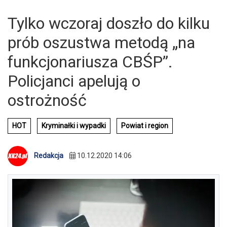
Tylko wczoraj doszło do kilku
prób oszustwa metodą „na
funkcjonariusza CBŚP”.
Policjanci apelują o
ostrożność
HOT
Kryminałki i wypadki
Powiat i region
Redakcja
10.12.2020 14:06