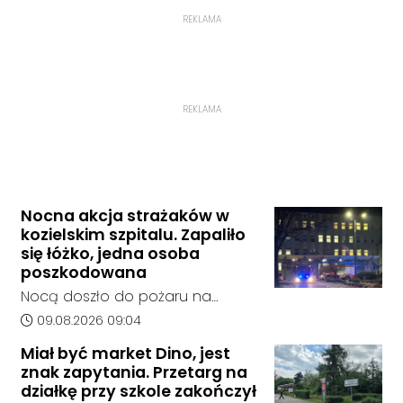
REKLAMA
REKLAMA
Nocna akcja strażaków w
kozielskim szpitalu. Zapaliło
się łóżko, jedna osoba
poszkodowana
Nocą doszło do pożaru na
jednym z oddziałów szpitala w
Data dodania artykułu:
09.08.2026 09:04
Kędzierzynie-Koźlu. Zapaliło się
Miał być market Dino, jest
łóżko, a ogień szybko został
znak zapytania. Przetarg na
opanowany przez strażaków.
działkę przy szkole zakończył