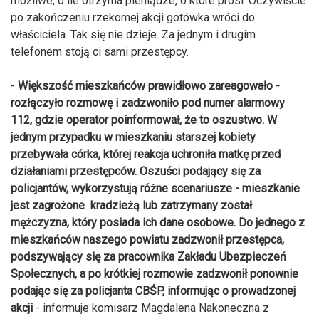
możliwe, o ile otrzyma pieniądze, o które prosi. Oczywiście
po zakończeniu rzekomej akcji gotówka wróci do
właściciela. Tak się nie dzieje. Za jednym i drugim
telefonem stoją ci sami przestępcy.
-
Większość mieszkańców prawidłowo zareagowało -
rozłączyło rozmowę i zadzwoniło pod numer alarmowy
112, gdzie operator poinformował, że to oszustwo. W
jednym przypadku w mieszkaniu starszej kobiety
przebywała córka, której reakcja uchroniła matkę przed
działaniami przestępców. Oszuści podający się za
policjantów, wykorzystują różne scenariusze - mieszkanie
jest zagrożone kradzieżą lub zatrzymany został
mężczyzna, który posiada ich dane osobowe. Do jednego z
mieszkańców naszego powiatu zadzwonił przestępca,
podszywający się za pracownika Zakładu Ubezpieczeń
Społecznych, a po krótkiej rozmowie zadzwonił ponownie
podając się za policjanta CBŚP, informując o prowadzonej
akcji
- informuje komisarz Magdalena Nakoneczna z