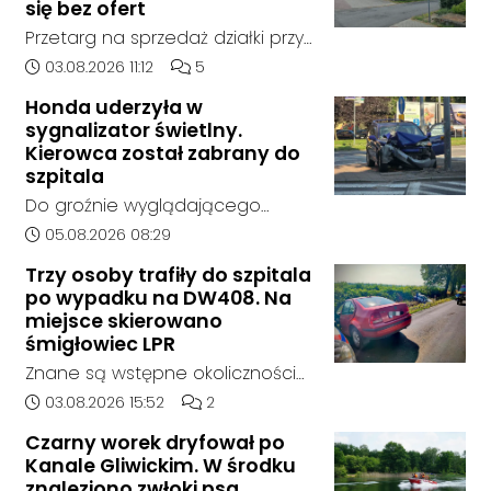
Jedna osoba została
się bez ofert
poszkodowana i otrzymała
Przetarg na sprzedaż działki przy
pomoc na miejscu.
Zespole Szkół Technicznych i
Data dodania artykułu:
Liczba komentarzy artykułu:
03.08.2026 11:12
5
Ogólnokształcących w
Honda uderzyła w
Kędzierzynie-Koźlu zakończył się
sygnalizator świetlny.
bez rozstrzygnięcia. Mimo
Kierowca został zabrany do
wcześniejszego zainteresowania
szpitala
terenem ze strony sieci Dino, do
Do groźnie wyglądającego
postępowania nie zgłosił się
zdarzenia drogowego doszło w
Data dodania artykułu:
05.08.2026 08:29
żaden oferent.
środę rano w Koźlu. Około
Trzy osoby trafiły do szpitala
godziny 6:30 kierujący
po wypadku na DW408. Na
samochodem marki Honda
miejsce skierowano
zjechał z drogi i uderzył w
śmigłowiec LPR
sygnalizator świetlny.
Znane są wstępne okoliczności
zdarzenia drogowego, do
Data dodania artykułu:
Liczba komentarzy artykułu:
03.08.2026 15:52
2
którego doszło około godziny
Czarny worek dryfował po
14:30 na drodze wojewódzkiej nr
Kanale Gliwickim. W środku
408 pomiędzy Starym Koźlem a
znaleziono zwłoki psa