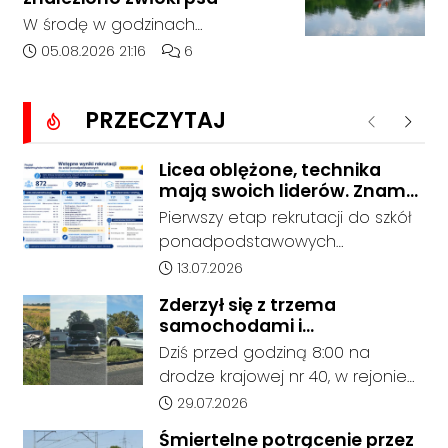
Bierawą.
W środę w godzinach
popołudniowych służby zostały
Data dodania artykułu:
Liczba komentarzy artykułu:
05.08.2026 21:16
6
zadysponowane nad Kanał
Gliwicki po zgłoszeniu od
PRZECZYTAJ
zaniepokojonego świadka.
Poprzednie
Nastę
Osoba zgłaszająca zauważyła
unoszący się na wodzie czarny
Licea oblężone, technika
mają swoich liderów. Znamy
worek, którego zawartość
wstępne wyniki rekrutacji do
wzbudziła jej niepokój.
Pierwszy etap rekrutacji do szkół
szkół w powiecie
ponadpodstawowych
prowadzonych przez Powiat
Data dodania artykułu:
13.07.2026
Kędzierzyńsko-Kozielski pokazuje
Zderzył się z trzema
coraz wyraźniejsze preferencje
samochodami i
tegorocznych absolwentów szkół
kontynuował jazdę. Seria
Dziś przed godziną 8:00 na
podstawowych. Dane dotyczą
kolizji na Drodze Krajowej nr
drodze krajowej nr 40, w rejonie
kandydatów, którzy wskazali dany
40
ronda im. Witolda Pileckiego oraz
Data dodania artykułu:
29.07.2026
oddział jako pierwszy wybór,
ronda w Reńskiej Wsi, doszło do
dlatego nie stanowią jeszcze
Śmiertelne potrącenie przez