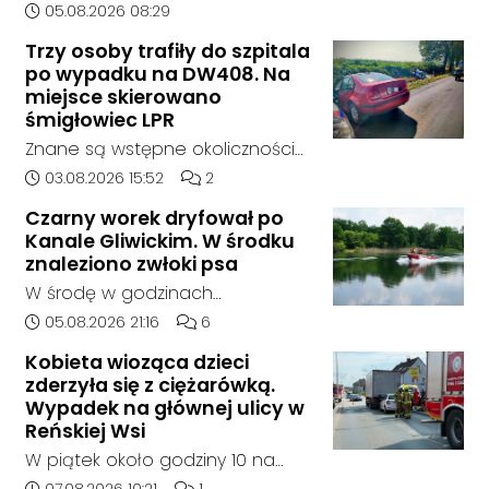
zdarzenia drogowego doszło w
Data dodania artykułu:
05.08.2026 08:29
żaden oferent.
środę rano w Koźlu. Około
Trzy osoby trafiły do szpitala
godziny 6:30 kierujący
po wypadku na DW408. Na
samochodem marki Honda
miejsce skierowano
zjechał z drogi i uderzył w
śmigłowiec LPR
sygnalizator świetlny.
Znane są wstępne okoliczności
zdarzenia drogowego, do
Data dodania artykułu:
Liczba komentarzy artykułu:
03.08.2026 15:52
2
którego doszło około godziny
Czarny worek dryfował po
14:30 na drodze wojewódzkiej nr
Kanale Gliwickim. W środku
408 pomiędzy Starym Koźlem a
znaleziono zwłoki psa
Bierawą.
W środę w godzinach
popołudniowych służby zostały
Data dodania artykułu:
Liczba komentarzy artykułu:
05.08.2026 21:16
6
zadysponowane nad Kanał
Kobieta wioząca dzieci
Gliwicki po zgłoszeniu od
zderzyła się z ciężarówką.
zaniepokojonego świadka.
Wypadek na głównej ulicy w
Osoba zgłaszająca zauważyła
Reńskiej Wsi
unoszący się na wodzie czarny
W piątek około godziny 10 na
worek, którego zawartość
ulicy Pawłowickiej w Reńskiej Wsi
Data dodania artykułu:
Liczba komentarzy artykułu: