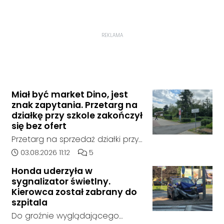
REKLAMA
Miał być market Dino, jest
znak zapytania. Przetarg na
działkę przy szkole zakończył
się bez ofert
Przetarg na sprzedaż działki przy
Zespole Szkół Technicznych i
Data dodania artykułu:
Liczba komentarzy artykułu:
03.08.2026 11:12
5
Ogólnokształcących w
Honda uderzyła w
Kędzierzynie-Koźlu zakończył się
sygnalizator świetlny.
bez rozstrzygnięcia. Mimo
Kierowca został zabrany do
wcześniejszego zainteresowania
szpitala
terenem ze strony sieci Dino, do
Do groźnie wyglądającego
postępowania nie zgłosił się