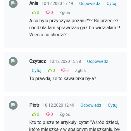
Ania
10.12.2020 17:49
Odpowiedz
Cytuj
0
0
Zgłoś
A co bylo przyczyna pozaru??? Bo przeciez
chodzila tam sprawdzac gaz bo widzialam !!
Wiec o co chodzi?
Czytacz
10.12.2020 15:38
Odpowiedz
Cytuj
0
0
Zgłoś
To prawda, że to kawalerka była?
Piotr
10.12.2020 12:49
Odpowiedz
Cytuj
0
0
Zgłoś
Kto to pisze te artykuły: cytat "Wśród dzieci,
które mieszkały w spalonym mieszkaniu, był