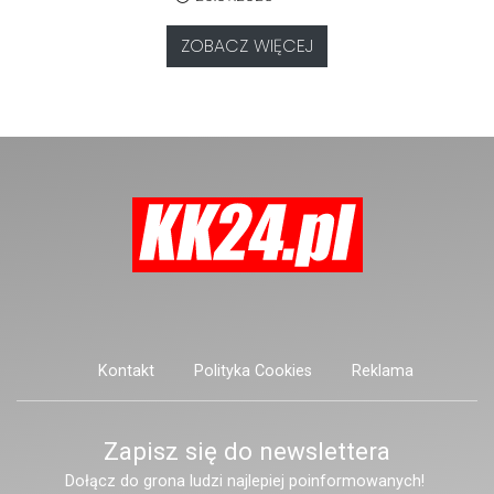
postronnych.
zaniepokojonych członków
rodziny, którzy od dłuższego
ZOBACZ WIĘCEJ
czasu nie mieli kontaktu z kobietą
mieszkającą przy ulicy Marii
Konopnickiej.
Kontakt
Polityka Cookies
Reklama
Zapisz się do newslettera
Dołącz do grona ludzi najlepiej poinformowanych!