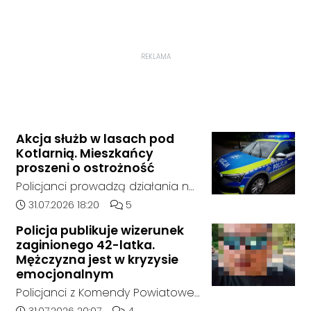
REKLAMA
Akcja służb w lasach pod
Kotlarnią. Mieszkańcy
proszeni o ostrożność
Policjanci prowadzą działania na
terenie kompleksów leśnych w
Data dodania artykułu:
Liczba komentarzy artykułu:
31.07.2026 18:20
5
rejonie gminy Bierawa. Jak udało
Policja publikuje wizerunek
nam się ustalić, funkcjonariusze
zaginionego 42-latka.
poszukują mężczyzny, który może
Mężczyzna jest w kryzysie
posiadać niebezpieczne
emocjonalnym
narzędzie, nieoficjalnie broń i
Policjanci z Komendy Powiatowej
stanowić zagrożenie dla osób
Policji w Kędzierzynie-Koźlu
Data dodania artykułu:
Liczba komentarzy artykułu:
31.07.2026 20:07
4