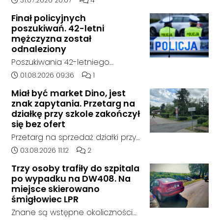
postronnych.
poszukują zaginionego 42-latka,
Finał policyjnych
który jest w kryzysie
poszukiwań. 42-letni
emocjonalnym i może chcieć
mężczyzna został
targnąć się na swoje życie.
odnaleziony
Ostatni raz był widziany 31 lipca
Poszukiwania 42-letniego
2026 w godzinach
mężczyzny zostały zakończone.
Data dodania artykułu:
Liczba komentarzy artykułu:
01.08.2026 09:36
1
popołudniowych w rejonie
Jak poinformowała opolska
miejscowości w Goszyce. Od
Miał być market Dino, jest
policja, został on odnaleziony w
znak zapytania. Przetarg na
tego momentu nie nawiązał
sobotę, 1 sierpnia, na terenie
działkę przy szkole zakończył
kontaktu z rodziną.
kompleksu leśnego w powiecie
się bez ofert
raciborskim, w województwie
Przetarg na sprzedaż działki przy
śląskim.
Zespole Szkół Technicznych i
Data dodania artykułu:
Liczba komentarzy artykułu:
03.08.2026 11:12
2
Ogólnokształcących w
Trzy osoby trafiły do szpitala
Kędzierzynie-Koźlu zakończył się
po wypadku na DW408. Na
bez rozstrzygnięcia. Mimo
miejsce skierowano
wcześniejszego zainteresowania
śmigłowiec LPR
terenem ze strony sieci Dino, do
Znane są wstępne okoliczności
postępowania nie zgłosił się