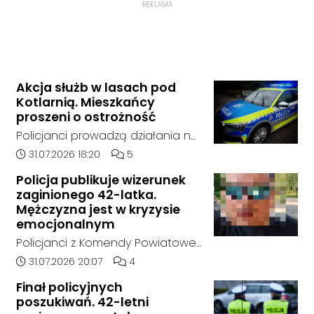
REKLAMA
Akcja służb w lasach pod
Kotlarnią. Mieszkańcy
proszeni o ostrożność
Policjanci prowadzą działania na
terenie kompleksów leśnych w
Data dodania artykułu:
Liczba komentarzy artykułu:
31.07.2026 18:20
5
rejonie gminy Bierawa. Jak udało
Policja publikuje wizerunek
nam się ustalić, funkcjonariusze
zaginionego 42-latka.
poszukują mężczyzny, który może
Mężczyzna jest w kryzysie
posiadać niebezpieczne
emocjonalnym
narzędzie, nieoficjalnie broń i
Policjanci z Komendy Powiatowej
stanowić zagrożenie dla osób
Policji w Kędzierzynie-Koźlu
Data dodania artykułu:
Liczba komentarzy artykułu:
31.07.2026 20:07
4
postronnych.
poszukują zaginionego 42-latka,
Finał policyjnych
który jest w kryzysie
poszukiwań. 42-letni
emocjonalnym i może chcieć