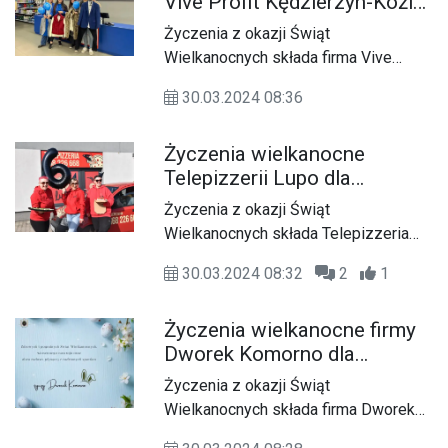
Vive Profit Kędzierzyn-Koźle
dla Czytelników KK24.pl
Życzenia z okazji Świąt
Wielkanocnych składa firma Vive
Profit Kędzierzyn-Koźle
30.03.2024 08:36
Życzenia wielkanocne
Telepizzerii Lupo dla
Czytelników KK24.pl
Życzenia z okazji Świąt
Wielkanocnych składa Telepizzeria
Lupo, która świętuje już 6 urodziny.
30.03.2024 08:32
2
1
Życzenia wielkanocne firmy
Dworek Komorno dla
Czytelników KK24.pl
Życzenia z okazji Świąt
Wielkanocnych składa firma Dworek
Komorno.