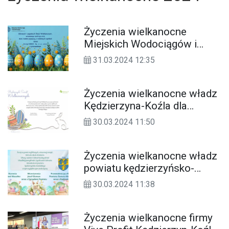
Życzenia wielkanocne
Miejskich Wodociągów i
Kanalizacji dla Czytelników
31.03.2024 12:35
KK24.pl
Życzenia wielkanocne władz
Kędzierzyna-Koźla dla
Czytelników KK24.pl
30.03.2024 11:50
Życzenia wielkanocne władz
powiatu kędzierzyńsko-
kozielskiego dla Czytelników
30.03.2024 11:38
KK24.pl
Życzenia wielkanocne firmy