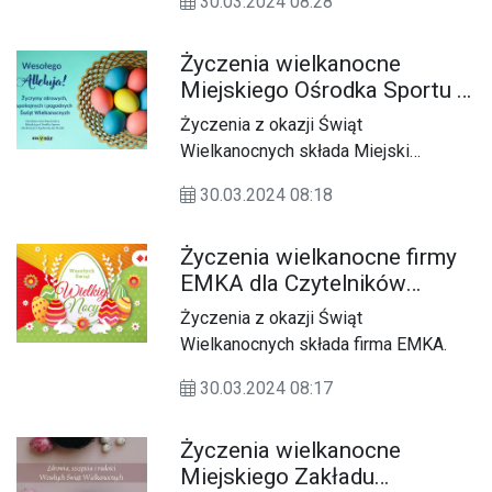
30.03.2024 08:28
Życzenia wielkanocne
Miejskiego Ośrodka Sportu i
Rekreacji dla Czytelników
Życzenia z okazji Świąt
KK24.pl
Wielkanocnych składa Miejski
Ośrodek Sportu i Rekreacji w
30.03.2024 08:18
Kędzierzynie-Koźlu.
Życzenia wielkanocne firmy
EMKA dla Czytelników
KK24.pl
Życzenia z okazji Świąt
Wielkanocnych składa firma EMKA.
30.03.2024 08:17
Życzenia wielkanocne
Miejskiego Zakładu