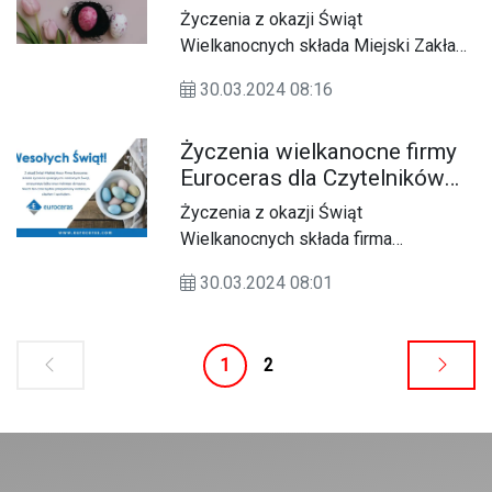
Komunikacyjnego dla
Życzenia z okazji Świąt
Czytelników KK24.pl
Wielkanocnych składa Miejski Zakład
Komunikacyjny w Kędzierzynie-Koźlu.
30.03.2024 08:16
Życzenia wielkanocne firmy
Euroceras dla Czytelników
KK24.pl
Życzenia z okazji Świąt
Wielkanocnych składa firma
Euroceras.
30.03.2024 08:01
1
2