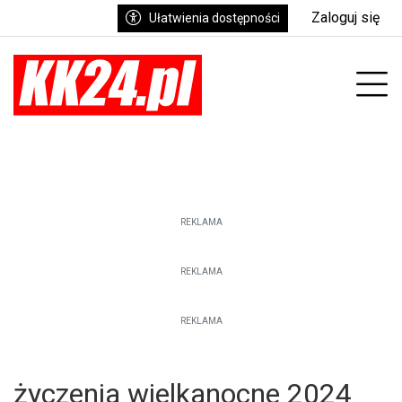
Zaloguj się
Ułatwienia dostępności
enu
Prz
REKLAMA
REKLAMA
REKLAMA
życzenia wielkanocne 2024