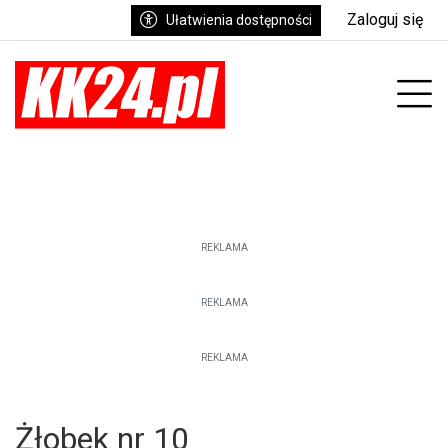
Zaloguj się
Ułatwienia dostępności
enu
Prz
REKLAMA
REKLAMA
REKLAMA
Żłobek nr 10