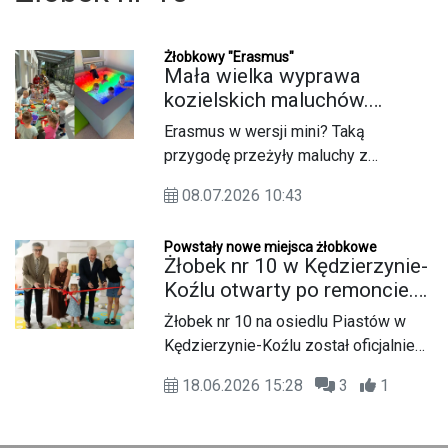
Żłobkowy "Erasmus"
Mała wielka wyprawa
kozielskich maluchów.
Odwiedziły rówieśników ze
Erasmus w wersji mini? Taką
żłobka na osiedlu Piastów
przygodę przeżyły maluchy z
kozielskiego Żłobka nr 1, które
08.07.2026 10:43
wybrały się autobusem do swoich
rówieśników ze Żłobka nr 10 na
Powstały nowe miejsca żłobkowe
osiedlu Piastów-Powstańców
Żłobek nr 10 w Kędzierzynie-
Śląskich. Celem wycieczki było
Koźlu otwarty po remoncie.
poznanie nowo wyremontowanej
Są wolne miejsca dla dzieci
Żłobek nr 10 na osiedlu Piastów w
placówki, wspólna zabawa i integracja.
Kędzierzynie-Koźlu został oficjalnie
otwarty po remoncie. Placówka
18.06.2026 15:28
3
1
przeszła przebudowę w ramach
programu „Aktywny Maluch 2022-
2029” i może teraz przyjąć łącznie 73