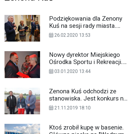
Podziękowania dla Zenony
Kuś na sesji rady miasta.
Dyrektor MOSiR przeszła na
26.02.2020 13:53
emeryturę
Nowy dyrektor Miejskiego
Ośrodka Sportu i Rekreacji.
Urząd miasta rozstrzygnął
03.01.2020 13:44
konkurs
Zenona Kuś odchodzi ze
stanowiska. Jest konkurs na
dyrektora Miejskiego
21.11.2019 18:10
Ośrodka Sportu i Rekreacji
Ktoś zrobił kupę w basenie.