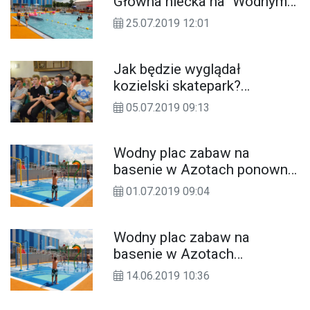
Główna niecka na "Wodnym
oKKu" wyłączona z
25.07.2019 12:01
użytkowania
Jak będzie wyglądał
kozielski skatepark?
Mieszkańcy i przyszli
05.07.2019 09:13
użytkownicy planują
inwestycję
Wodny plac zabaw na
basenie w Azotach ponownie
wyłączony z użytku
01.07.2019 09:04
Wodny plac zabaw na
basenie w Azotach
wyłączony. Woda musi
14.06.2019 10:36
zostać oczyszczona