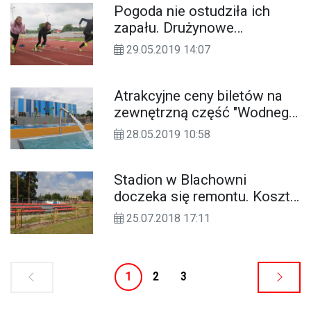
Pogoda nie ostudziła ich
zapału. Drużynowe
wojewódzkie zawody
29.05.2019 14:07
lekkoatletyczne w
Kędzierzynie-Koźlu
Atrakcyjne ceny biletów na
zewnętrzną część "Wodnego
oKKa". Otwarcie coraz bliżej
28.05.2019 10:58
Stadion w Blachowni
doczeka się remontu. Koszt
to 1,5 miliona złotych
25.07.2018 17:11
1
2
3