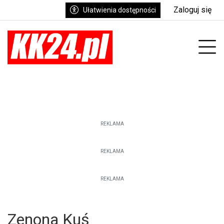
Zaloguj się
Ułatwienia dostępności
enu
Prz
REKLAMA
REKLAMA
REKLAMA
Zenona Kuś