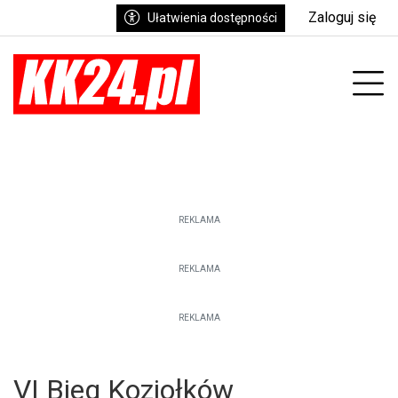
Zaloguj się
Ułatwienia dostępności
enu
Prz
REKLAMA
REKLAMA
REKLAMA
VI Bieg Koziołków