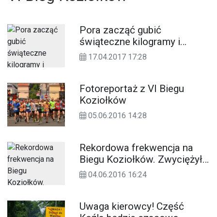
Pora zacząć gubić
świąteczne kilogramy i
ruszyć z treningami przed
17.04.2017 17:28
Biegiem Koziołków. Taka
będzie trasa
Fotoreportaż z VI Biegu
Koziołków
05.06.2016 14:28
Rekordowa frekwencja na
Biegu Koziołków. Zwyciężył
zawodnik z Ukrainy. DUŻO
04.06.2016 16:24
ZDJĘĆ
Uwaga kierowcy! Część