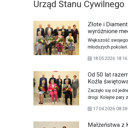
Urząd Stanu Cywilnego
Złote i Diamen
wyróżnione me
Większość swojego ż
młodszych pokoleń.
jubileusze małżeńsk
18.05.2026 18:
jedna para celebro
Od 50 lat razem
Koźla świętowa
Zaczęło się od jedn
drogi. Kolejne pary
„Złotych Godów”.
17.04.2026 08:
Małżeństwa z 