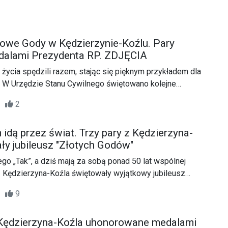
towe Gody w Kędzierzynie-Koźlu. Pary
dalami Prezydenta RP. ZDJĘCIA
ycia spędzili razem, stając się pięknym przykładem dla
 W Urzędzie Stanu Cywilnego świętowano kolejne
ie. Trzy pary z Kędzierzyna-Koźla obchodziły Złote, a
16
2
wała nawet Diamentowe Gody.
 idą przez świat. Trzy pary z Kędzierzyna-
ły jubileusz "Złotych Godów"
ego „Tak”, a dziś mają za sobą ponad 50 lat wspólnej
 z Kędzierzyna-Koźla świętowały wyjątkowy jubileusz
38
9
Kędzierzyna-Koźla uhonorowane medalami