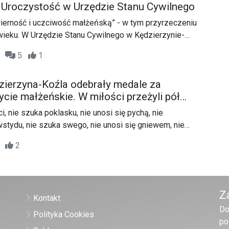
 Uroczystość w Urzędzie Stanu Cywilnego
 wierność i uczciwość małżeńską” - w tym przyrzeczeniu
wieku. W Urzędzie Stanu Cywilnego w Kędzierzynie-
zepiękna rocznicowa uroczystość.
27
5
1
dzierzyna-Koźla odebrały medale za
ycie małżeńskie. W miłości przeżyli pół
A
i, nie szuka poklasku, nie unosi się pychą, nie
tydu, nie szuka swego, nie unosi się gniewem, nie
sobieniem tych pięknych słów św. Pawła są trzy pary z
16
2
Małżonkowie z 50-letnim stażem odebrali dziś
zenia.
Z
Kontakt
Do
Polityka Cookies
po