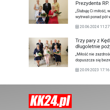
Prezydenta RP.
„Ślubuję Ci miłość,
wytrwali ponad pół 
Koźlu odbyła się pr
20.06.2024 11:
Trzy pary z Kę
długoletnie poż
wieku. ZDJĘCI
„Miłość nie zazdrośc
dopuszcza się bezws
pamięta złego” - uo
20.09.2023 17:
Kędzierzyna-Koźla. 
pamiątkowe odznac