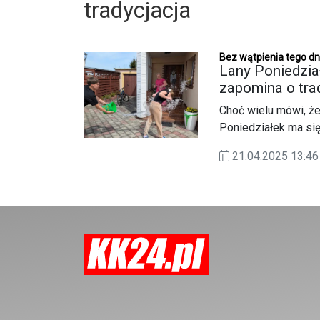
tradycjacja
Bez wątpienia tego dn
Lany Poniedzia
zapomina o trad
Choć wielu mówi, że
Poniedziałek ma się
pielęgnują zwyczaj 
21.04.2025 13:
szczęście na cały ro