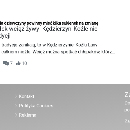
ia dziewczyny powinny mieć kilka sukienek na zmianę
łek wciąż żywy! Kędzierzyn-Koźle nie
ycji
 tradycje zanikają, to w Kędzierzynie-Koźlu Lany
 całkiem nieźle. Wciąż można spotkać chłopaków, którzy
polewania dziewczyn wodą, wierząc, że to przynosi
46
7
10
k.
Z
Kontakt
Do
Polityka Cookies
po
Reklama
Za