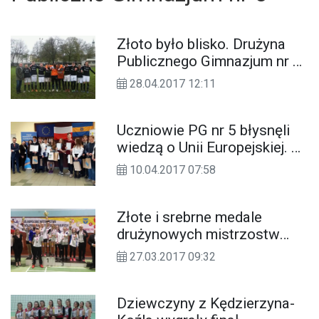
Złoto było blisko. Drużyna
Publicznego Gimnazjum nr 5
piłkarskim wicemistrzem
28.04.2017 12:11
województwa
Uczniowie PG nr 5 błysnęli
wiedzą o Unii Europejskiej. W
nagrodę pojadą na wycieczkę
10.04.2017 07:58
do Brukseli
Złote i srebrne medale
drużynowych mistrzostw
Polski w badmintonie dla
27.03.2017 09:32
reprezentantów PG nr 5
Dziewczyny z Kędzierzyna-