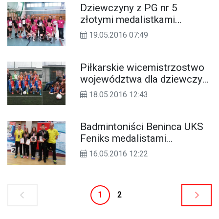
Dziewczyny z PG nr 5
złotymi medalistkami
mistrzostw województwa w
19.05.2016 07:49
siatkówce
Piłkarskie wicemistrzostwo
województwa dla dziewczyn
z Publicznego Gimnazjum nr
18.05.2016 12:43
5
Badmintoniści Beninca UKS
Feniks medalistami
Mistrzostw Polski
16.05.2016 12:22
Młodzików
1
2