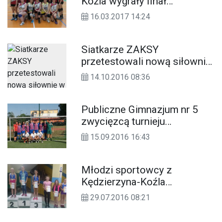
Koźla wygrały finał
wojewódzki siatkarskiej
16.03.2017 14:24
Gimnazjady
Siatkarze ZAKSY
przetestowali nową siłownię
w Publicznym Gimnazjum nr
14.10.2016 08:36
3 w Kędzierzynie-Koźlu
Publiczne Gimnazjum nr 5
zwycięzcą turnieju
piłkarskiego MOSiR Cup
15.09.2016 16:43
2016
Młodzi sportowcy z
Kędzierzyna-Koźla
zdominowali zawody w
29.07.2016 08:21
dwuboju nowoczesnym