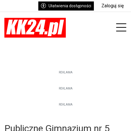
Zaloguj się
Ułatwienia dostępności
enu
Prz
REKLAMA
REKLAMA
REKLAMA
Publiczne Gimnazjum nr 5