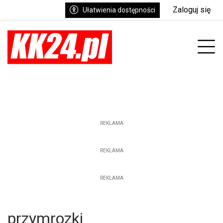
Zaloguj się
Ułatwienia dostępności
enu
Prz
REKLAMA
REKLAMA
REKLAMA
przymrozki