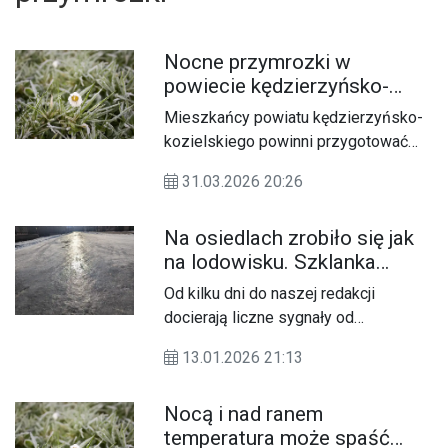
Nocne przymrozki w
powiecie kędzierzyńsko-
kozielskim. Wydano
Mieszkańcy powiatu kędzierzyńsko-
ostrzeżenie pierwszego
kozielskiego powinni przygotować
stopnia
się na spadek temperatur w
31.03.2026 20:26
najbliższych godzinach. Wydano
ostrzeżenie meteorologiczne
Na osiedlach zrobiło się jak
pierwszego stopnia dotyczące
na lodowisku. Szklanka
przymrozków.
przykryta śniegiem to dziś
Od kilku dni do naszej redakcji
największy problem
docierają liczne sygnały od
kierowców i pieszych
mieszkańców osiedli w Kędzierzynie-
13.01.2026 21:13
Koźlu, którzy zwracają uwagę na
bardzo trudne warunki na ulicach. W
Nocą i nad ranem
ciągu dnia śnieg topnieje, wieczorem
temperatura może spaść
przychodzi przymrozek, a rano na