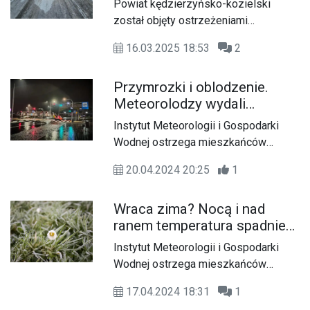
Powiat kędzierzyńsko-kozielski
przymrozkami i oblodzeniem
został objęty ostrzeżeniami
dróg i chodników
meteorologicznymi wydanymi przez
16.03.2025 18:53
2
Instytut Meteorologii i Gospodarki
Wodnej.
Przymrozki i oblodzenie.
Meteorolodzy wydali
ostrzeżenie dla
Instytut Meteorologii i Gospodarki
mieszkańców naszego
Wodnej ostrzega mieszkańców
powiatu
naszego powiatu przed
20.04.2024 20:25
1
przymrozkami i oblodzeniem.
Wraca zima? Nocą i nad
ranem temperatura spadnie
poniżej zera
Instytut Meteorologii i Gospodarki
Wodnej ostrzega mieszkańców
naszego powiatu przed
17.04.2024 18:31
1
przymrozkami.