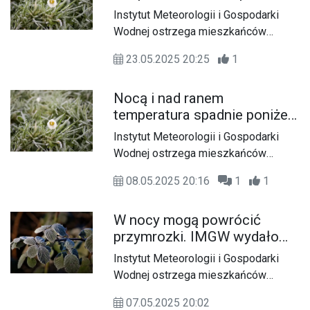
poniżej zera. Wydano
jezdniach i chodnikach tworzy się tzw.
Instytut Meteorologii i Gospodarki
ostrzeżenie dla naszego
szklanka. Dzisiejszy poranny opad
Wodnej ostrzega mieszkańców
powiatu
śniegu dodatkowo przykrył oblodzoną
naszego powiatu przed
nawierzchnię, co sprawiło, że wiele
23.05.2025 20:25
1
przymrozkami.
dróg wygląda bezpiecznie tylko z
pozoru.
Nocą i nad ranem
temperatura spadnie poniżej
zera. Wydano ostrzeżenie dla
Instytut Meteorologii i Gospodarki
naszego powiatu
Wodnej ostrzega mieszkańców
naszego powiatu przed
08.05.2025 20:16
1
1
przymrozkami.
W nocy mogą powrócić
przymrozki. IMGW wydało
ostrzeżenie dla
Instytut Meteorologii i Gospodarki
mieszkańców naszego
Wodnej ostrzega mieszkańców
powiatu
naszego powiatu przed
07.05.2025 20:02
przymrozkami.