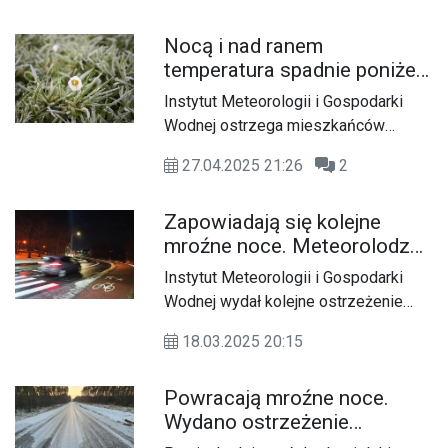
Nocą i nad ranem
temperatura spadnie poniżej
zera. Wydano ostrzeżenie dla
Instytut Meteorologii i Gospodarki
naszego powiatu
Wodnej ostrzega mieszkańców
naszego powiatu przed
27.04.2025 21:26
2
przymrozkami.
Zapowiadają się kolejne
mroźne noce. Meteorolodzy
przedłużyli ostrzeżenie dla
Instytut Meteorologii i Gospodarki
naszego regionu
Wodnej wydał kolejne ostrzeżenie
meteorologiczne. Na dłużej zostaną z
18.03.2025 20:15
nami mroźne noce.
Powracają mroźne noce.
Wydano ostrzeżenie
pogodowe przed