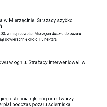
ka w Mierzęcinie. Strażacy szybko
ń
:00, w miejscowości Mierzęcin doszło do pożaru
jął powierzchnię około 1,5 hektara.
nowu w ogniu. Strażacy interweniowali w
iego stopnia rąk, nóg oraz twarzy.
rpiał podczas pożaru ścierniska