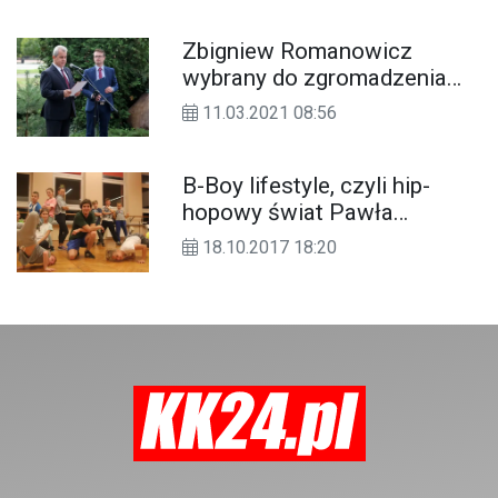
której brali udział zawodnicy z całego
Zbigniew Romanowicz
kraju. W kategorii 1VS1 Breaking Pro
wybrany do zgromadzenia
uplasował się na trzecim miejscu.
"Czysty Region". Opozycja
11.03.2021 08:56
miała swojego kandydata
B-Boy lifestyle, czyli hip-
hopowy świat Pawła
Szustakiewicza, trenera
18.10.2017 18:20
grupy "Funky Kids"