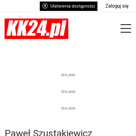
Zaloguj się
Ułatwienia dostępności
enu
Prz
REKLAMA
REKLAMA
REKLAMA
Paweł Szustakiewicz