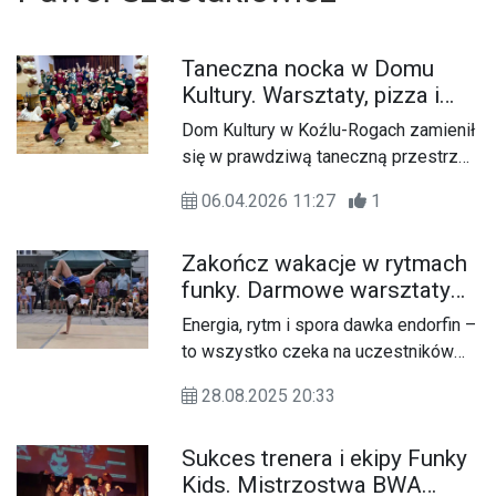
Taneczna nocka w Domu
Kultury. Warsztaty, pizza i
niezłe bity, czyli B-boy party
Dom Kultury w Koźlu-Rogach zamienił
się w prawdziwą taneczną przestrzeń
pełną energii, muzyki i dobrej zabawy.
06.04.2026 11:27
1
Nocne warsztaty, spotkania z
instruktorami oraz wspólna integracja
Zakończ wakacje w rytmach
przyciągnęły dzieci i młodzież, którzy
funky. Darmowe warsztaty
mogli rozwijać swoje pasje.
Funky Dance już w niedzielę
Energia, rytm i spora dawka endorfin –
Domu Kultury "Chemik"
to wszystko czeka na uczestników
warsztatów Funky Dance, które
28.08.2025 20:33
odbędą się w niedzielę o godz. 18:00
w Domu Kultury "Chemik". Zajęcia
Sukces trenera i ekipy Funky
potrwają godzinę i są całkowicie
Kids. Mistrzostwa BWA
darmowe.