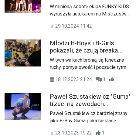
Masters i Halloween
W minioną sobotę ekipa FUNKY KIDS
Monster Battle
wyruszyła autokarem na Mistrzostwa
BWA Masters w Bielawie. To były
29.10.2024 11:42
ogólnopolskie zawody, w których
wzięła udział ogromna liczba
Młodzi B-Boys i B-Girls
uczestników. Mimo silnej konkurencji,
pokazali, że czują breaka.
tancerzom z Kędzierzyna-Koźla udało
Zawody "Break My Style-
się zdobyć wysokie miejsca w
W tych walkach bronią są taneczne
Christmas Kids Battle" w
kategorii dla początkujących, wracają
ruchy, pomysłowość i poczucie rytmu.
kozielskim domu kultury
do domu z trzema pucharami.
Zawody breakdance "Break My Style-
18.12.2023 21:24
1
1
Christmas Kids Battle" przyciągnęły
do kozielskiego domu kultury
Paweł Szustakiewicz "Guma"
młodych miłośników tańca
trzeci na zawodach
zakorzenionego w kulturze hip-
breakdance! Tancerz z
hopowej. W zawodach brały udział
Paweł Szustakiewicz bardziej znany
Kędzierzyna-Koźla wytańczył
dzieci i młodzież nie tylko z
jako B-Boy Guma pokazał klasę
podium w kategorii 1VS1
Kędzierzyna-Koźla.
podczas zawodów Dolnośląska
Breaking PRO
23.10.2023 19:22
1
Akademia Breaking "Take Break", w