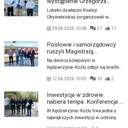
wystąpienie Grzegorza
szatniowego przy stadionie gminnym
Brauna. Pytają o organizację
Orlik w Reńskiej Wsi.
Lokalni działacze Koalicji
wydarzenia na terenie szkoły
Obywatelskiej zorganizowali w
poniedziałek konferencję prasową,
29.06.2026 10:08
27
17
podczas której odnieśli się do
sobotnich uroczystości z udziałem
Posłowie i samorządowcy
europosła Grzegorza Brauna. W
ruszyli Magistralą
spotkaniu uczestniczyli poseł na Sejm
Podsudecką. Zamiast
RP Paweł Masełko oraz radni Michał
Na dworcu kolejowym w
pociągu - autobus zastępczy
Nowak i Marcin Wołyniec.
Kędzierzynie-Koźlu odbył się briefing
prasowy poświęcony przyszłości
12.06.2026 10:05
10
2
Magistrali Podsudeckiej i linii
kolejowej nr 137. Inicjatorem
Inwestycja w zdrowie
wydarzenia był poseł Paweł Masełko,
nabiera tempa. Konferencja o
przewodniczący parlamentarnego
postępach prac w kozielskim
zespołu ds. Magistrali Podsudeckiej,
W Kędzierzynie-Koźlu trwa jedna z
szpitalu
który wraz z samorządowcami
największych inwestycji w ochronę
postanowił osobiście sprawdzić stan
zdrowia w regionie. Rozbudowa