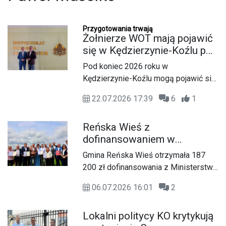
Przygotowania trwają
Żołnierze WOT mają pojawić
się w Kędzierzynie-Koźlu pod
koniec roku. "Kolejny krok
Pod koniec 2026 roku w
zrobiony"
Kędzierzynie-Koźlu mogą pojawić się
pierwsi żołnierze Wojsk Obrony
22.07.2026 17:39
6
1
Terytorialnej. Poseł Koalicji
Obywatelskiej Paweł Masełko i
Reńska Wieś z
starosta Artur Maruszczak rozmawiali
dofinansowaniem w
o przygotowaniach do utworzenia
programie „Szatnia na
jednostki z dowódcami w
Gmina Reńska Wieś otrzymała 187
Medal”. Stadion przejdzie
Inspektoracie Wsparcia Sił Zbrojnych.
200 zł dofinansowania z Ministerstwa
modernizację
Sportu i Turystyki w ramach
06.07.2026 16:01
2
rządowego programu „Szatnia na
Medal”. Środki zostaną przeznaczone
Lokalni politycy KO krytykują
na modernizację budynku