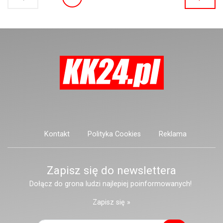
biletów przed odjazdem pociągów,
wskazując, że obecna sytuacja uderza
w najbardziej narażonych pasażerów.
Kontakt
Polityka Cookies
Reklama
Zapisz się do newslettera
Dołącz do grona ludzi najlepiej poinformowanych!
Zapisz się »