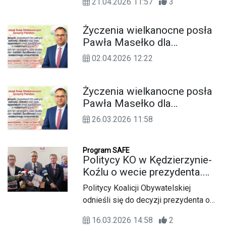
infrastruktury oraz warunki
21.04.2026 11:57
3
szpitala powiatowego, realizowana
podróżowania na trasie łączącej
głównie ze środków Krajowego Planu
Kędzierzyn-Koźle z Legnicą.
Życzenia wielkanocne posła
Odbudowy, ma znacząco poprawić
Pawła Masełko dla
jakość leczenia oraz dostęp do
Czytelników KK24.pl
specjalistycznych świadczeń dla
02.04.2026 12:22
mieszkańców.
Życzenia wielkanocne posła
Pawła Masełko dla
Czytelników KK24.pl
26.03.2026 11:58
Program SAFE
Politycy KO w Kędzierzynie-
Koźlu o wecie prezydenta.
„Nie ma czasu czekać z
Politycy Koalicji Obywatelskiej
dozbrajaniem Polski”
odnieśli się do decyzji prezydenta o
zawetowaniu ustawy związanej z
16.03.2026 14:58
2
programem SAFE. Podczas