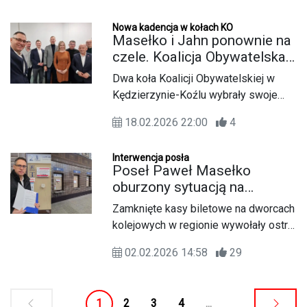
konferencji prasowej w Kędzierzynie-
Nowa kadencja w kołach KO
Koźlu poseł Paweł Masełko, senator
Masełko i Jahn ponownie na
Beniamin Godyla oraz radny miejski
czele. Koalicja Obywatelska
Michał Nowak przekonywali, że
w Kędzierzynie-Koźlu
Dwa koła Koalicji Obywatelskiej w
decyzja głowy państwa utrudnia
wybrała władze w kołach
Kędzierzynie-Koźlu wybrały swoje
pozyskanie środków na
władze na kadencję 2026–2030.
bezpieczeństwo i rozwój polskiego
18.02.2026 22:00
4
Właśnie odbyło się spotkanie
przemysłu zbrojeniowego.
wyborcze w Kole Środowiskowym nr
Interwencja posła
2, a pod koniec stycznia także w tzw.
Poseł Paweł Masełko
„starym kole” – Kole Kędzierzyn-
oburzony sytuacją na
Koźle.
kędzierzyńskim dworcu. Nie
Zamknięte kasy biletowe na dworcach
można kupić biletu w kasie,
kolejowych w regionie wywołały ostrą
bo wszystkie są zamknięte
reakcję posła Pawła Masełki.
02.02.2026 14:58
29
Parlamentarzysta zapowiada pilne
interwencje i domaga się
przywrócenia możliwości zakupu
1
2
3
4
...