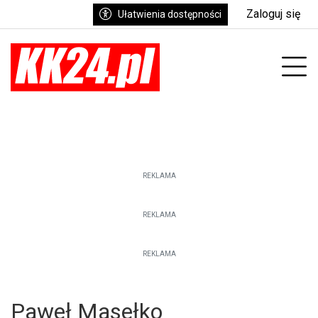
Zaloguj się
Ułatwienia dostępności
enu
Prz
REKLAMA
REKLAMA
REKLAMA
Paweł Masełko