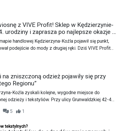
wiosnę z VIVE Profit! Sklep w Kędzierzynie-
4. urodziny i zaprasza po najlepsze okazje z
 mapie handlowej Kędzierzyna-Koźla pojawił się punkt,
wał podejście do mody z drugiej ręki. Dziś VIVE Profit
F świętuje swoje czwarte urodziny! Z tej okazji sklep
ko jubileuszowe niespodzianki, ale przede wszystkim
onu. Kolekcja wiosenno-letnia już króluje na wieszakach,
 na zniszczoną odzież pojawiły się przy
 szafę i „nastroić się” na słońce!
stego Regionu”
zyna-Koźla zyskali kolejne, wygodne miejsce do
ej odzieży i tekstyliów. Przy ulicy Grunwaldzkiej 42-44,
firmy „Czysty Region” Sp. z o.o., ustawiono nowe
09
5
1
ne specjalnie na ubrania, które nie nadają się już do
ów tekstylnych?