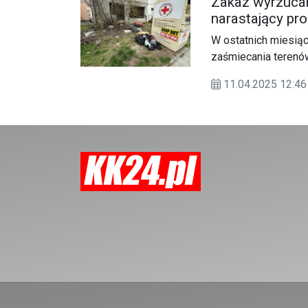
Zakaz wyrzucan
narastający pr
krzyżem". Straż
W ostatnich miesią
zaśmiecania terenó
tekstylia, oznaczo
11.04.2025 12:
wzrostu świadomośc
co dzieje się wokół
wysypiska.