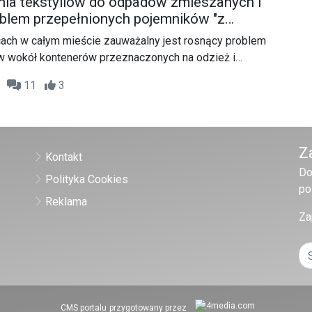
ia tekstyliów do odpadów zmieszanych i
oblem przepełnionych pojemników "z
 miejska interweniuje
cach w całym mieście zauważalny jest rosnący problem
w wokół kontenerów przeznaczonych na odzież i
nych logo Polskiego Czerwonego Krzyża (PCK). Mimo
46
11
3
i ekologicznej wśród mieszkańców, niepokojące jest to,
 pojemników - coraz częściej przypominają one dzikie
Z
Kontakt
Do
Polityka Cookies
po
Reklama
Za
CMS portalu
przygotowany przez