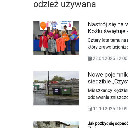
odzież używana
Nastrój się na 
Koźlu świętuje 
drugiej ręki
Cztery lata temu na
który zrewolucjonizo
przy ul. Pionierów 3
22.04.2026 12:00
przygotował nie tyl
wielkie otwarcie sez
Nowe pojemniki
więc czas odświeżyć
siedzibie „Czy
Mieszkańcy Kędzier
oddawania zniszczon
tuż przed siedzibą 
11.10.2025 15:
pojemniki przeznaczo
dalszego użytku.
Jak pozbyć się odpad