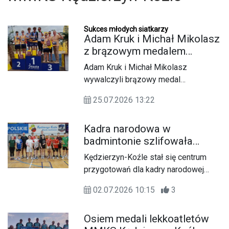
Sukces młodych siatkarzy
Adam Kruk i Michał Mikolasz
z brązowym medalem
Mistrzostw Polski
Adam Kruk i Michał Mikolasz
Młodzików w Siatkówce
wywalczyli brązowy medal
Plażowej
Mistrzostw Polski Młodzików w
25.07.2026 13:22
Siatkówce Plażowej. Reprezentanci
MMKS w meczu o trzecie miejsce
Kadra narodowa w
pokonali parę z klubu Olimp Opole
badmintonie szlifowała
Lubelskie.
formę w Hali Azoty. David
Kędzierzyn-Koźle stał się centrum
Smith gościem na
przygotowań dla kadry narodowej
zgrupowaniu
Polskiego Związku Sportu
02.07.2026 10:15
3
Niesłyszących (PZSN) w
badmintonie. Przez tydzień
Osiem medali lekkoatletów
zawodnicy szlifowali formę w Hali