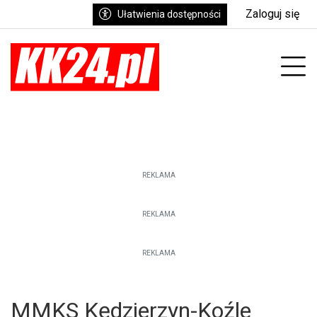
Zaloguj się
Ułatwienia dostępności
enu
Prz
REKLAMA
REKLAMA
REKLAMA
MMKS Kędzierzyn-Koźle