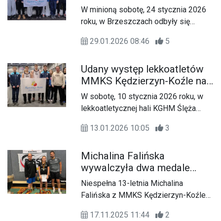
Kędzierzyn-Koźle na
W minioną sobotę, 24 stycznia 2026
zawodach w Brzeszczach
roku, w Brzeszczach odbyły się
zawody lekkoatletyczne, w których
29.01.2026 08:46
5
wzięło udział blisko 300 zawodników
z województw małopolskiego,
Udany występ lekkoatletów
śląskiego i opolskiego. Reprezentanci
MMKS Kędzierzyn-Koźle na
MMKS-u Kędzierzyn-Koźle
ogólnopolskim mityngu we
zaprezentowali znakomitą formę,
W sobotę, 10 stycznia 2026 roku, w
Wrocławiu
seryjnie stając na podium.
lekkoatletycznej hali KGHM Ślęża
Arena we Wrocławiu odbył się
13.01.2026 10:05
3
ogólnopolski mityng lekkoatletyczny,
w którym rywalizowało ponad 1000
Michalina Falińska
zawodników z całego kraju.
wywalczyła dwa medale
Znakomicie w zawodach spisali się
badmintonowego 10.
reprezentanci MMKS Kędzierzyn-
Niespełna 13-letnia Michalina
Pucharu Niemiec
Koźle.
Falińska z MMKS Kędzierzyn-Koźle
Niesłyszących. ZDJĘCIA
błysnęła w 10. Pucharze Niemiec
17.11.2025 11:44
2
Niesłyszących w Oldenburgu,