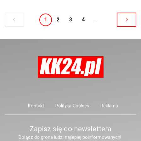
zdobywając złoto w grze podwójnej i
srebro w singlu w kategorii U18,
1
2
3
4
...
rywalizując z dużo starszymi
zawodnikami.
Kontakt
Polityka Cookies
Reklama
Zapisz się do newslettera
Dołącz do grona ludzi najlepiej poinformowanych!