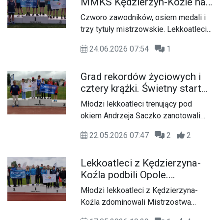
MMKS Kędzierzyn-Koźle na
Azoty, przygotowując się do
mistrzostwach
nadchodzących wyzwań na arenie
Czworo zawodników, osiem medali i
województwa juniorów
międzynarodowej.
trzy tytuły mistrzowskie. Lekkoatleci
MMKS Kędzierzyn-Koźle znakomicie
24.06.2026 07:54
1
zaprezentowali się podczas
mistrzostw województwa juniorów w
Grad rekordów życiowych i
kategoriach U18 i U20. Do zawodów
cztery krążki. Świetny start
przygotowywał ich trener Andrzej
lekkoatletów MMKS w Opolu
Saczko.
Młodzi lekkoatleci trenujący pod
okiem Andrzeja Saczko zanotowali
znakomity start podczas Mistrzostw
22.05.2026 07:47
2
2
Województwa w Lekkiej Atletyce
Dzieci. Z zawodów zorganizowanych
Lekkoatleci z Kędzierzyna-
na stadionie im. Opolskich
Koźla podbili Opole.
Olimpijczyków w Opolu reprezentanci
Zawodnicy MMKS-u
naszego miasta wrócili z czterema
Młodzi lekkoatleci z Kędzierzyna-
wywalczyli aż 11 medali
medalami oraz imponującą serią
Koźla zdominowali Mistrzostwa
nowych rekordów życiowych.
Województwa Młodzików w Opolu.