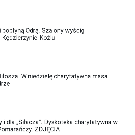
popłyną Odrą. Szalony wyścig
 Kędzierzynie-Koźlu
elę charytatywna masa
drze
li dla „Siłacza”. Dyskoteka charytatywna w
Pomarańczy. ZDJĘCIA