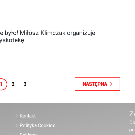
e było! Miłosz Klimczak organizuje
yskotekę
1
2
3
NASTĘPNA
Z
Kontakt
Do
Polityka Cookies
po