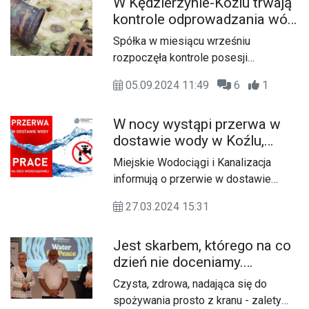
W Kędzierzynie-Koźlu trwają
zagrożeń związanych z ich zmianami.
kontrole odprowadzania wód
Miejskie Wodociągi i Kanalizacja
opadowych na posesjach.
przygotowały inspirujące prelekcje dla
Spółka w miesiącu wrześniu
Nie mogą trafiać do
uczniów szkół podstawowych oraz
rozpoczęła kontrole posesji
kanalizacji sanitarnej
przedszkolaków, które odbyły się w
prywatnych pod kątem prawidłowego
kinie Twierdza.
05.09.2024 11:49
6
1
odprowadzania wód opadowych i
roztopowych. Kontrola obejmować
W nocy wystąpi przerwa w
będzie przegląd instalacji sanitarnej
dostawie wody w Koźlu,
pod kątem szczelności oraz pod
Reńskiej Wsi i Kobylicach
kątem nielegalnych włączeń i
Miejskie Wodociągi i Kanalizacja
odprowadzania do niej wód
informują o przerwie w dostawie
opadowych i roztopowych. Obecnie
wody w Reńskiej Wsi, Kobylicach i
inspekcje trwają na osiedlu
27.03.2024 15:31
części ulicy w Koźlu. Przerwa ma
Sławięcice, a w niedalekiej
związek z modernizacją sieci
przyszłości czynności podjęte
Jest skarbem, którego na co
wodociągowej.
zostaną także na pozostałych
dzień nie doceniamy.
osiedlach.
Obchody Światowego Dnia
Czysta, zdrowa, nadająca się do
Wody w Kędzierzynie-Koźlu
spożywania prosto z kranu - zalety