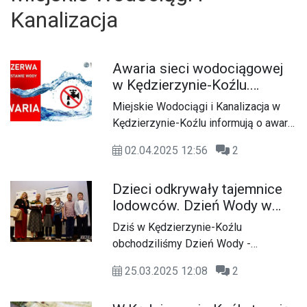
Kanalizacja
Awaria sieci wodociągowej
w Kędzierzynie-Koźlu.
Możliwe przerwy w dostawie
Miejskie Wodociągi i Kanalizacja w
wody na osiedlu Koźle-
Kędzierzynie-Koźlu informują o awarii
Zachód
sieci wodociągowej, która może
02.04.2025 12:56
2
spowodować przerwy w dostawie
wody dla mieszkańców osiedla
Dzieci odkrywały tajemnice
Koźle-Zachód.
lodowców. Dzień Wody w
Kędzierzynie-Koźlu
Dziś w Kędzierzynie-Koźlu
obchodziliśmy Dzień Wody -
wyjątkowe wydarzenie, które miało na
25.03.2025 12:08
2
celu podniesienie świadomości na
temat ochrony zasobów wodnych i