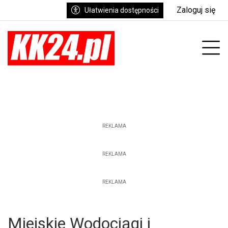
Zaloguj się
Ułatwienia dostępności
enu
Prz
REKLAMA
REKLAMA
REKLAMA
Miejskie Wodociągi i