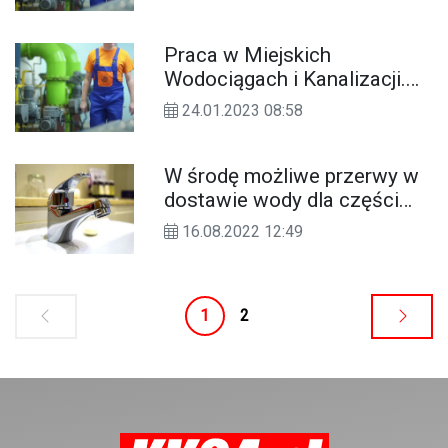
Kanalizacji
Praca w Miejskich
Wodociągach i Kanalizacji.
Poszukiwany operator
24.01.2023 08:58
koparko-ładowarki -
kierowca
W środę możliwe przerwy w
dostawie wody dla części
mieszkańców osiedla
16.08.2022 12:49
Pogorzelec
1
2