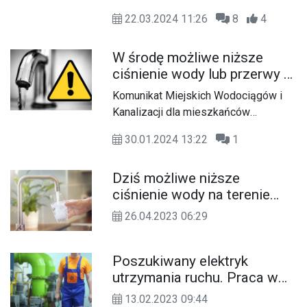
wody w Kędzierzynie-Koźlu są nam
22.03.2024 11:26
8
4
dobrze znane od lat. Mamy jej pod
dostatkiem, dlatego niewielu z nas na
W środę możliwe niższe
co dzień docenia nasze naturalne
ciśnienie wody lub przerwy w
bogactwo. W różnych częściach
dostawie w obrębie trzech
świata wody jest bardzo mało, już dziś
Komunikat Miejskich Wodociągów i
ulic w Sławięcicach
o dostęp do niej toczą się konflikty
Kanalizacji dla mieszkańców
zbrojne. 22 marca obchodzimy
Sławięcic w związku z przebudową
Światowy Dzień Wody, który jest
30.01.2024 13:22
1
sieci wodociągowej.
świetną okazją, by docenić jej wartość
dla życia i środowiska.
Dziś możliwe niższe
ciśnienie wody na terenie
całego miasta. MWiK
26.04.2023 06:29
prowadzi prace
eksploatacyjne
Poszukiwany elektryk
utrzymania ruchu. Praca w
Miejskich Wodociągach i
13.02.2023 09:44