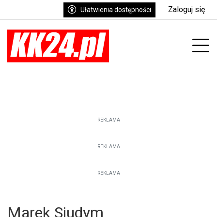
Zaloguj się
Ułatwienia dostępności
enu
Prz
REKLAMA
REKLAMA
REKLAMA
Marek Siudym