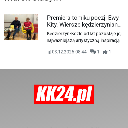
Premiera tomiku poezji Ewy
Kity. Wiersze kędzierzynianki
czyta aktor Marek Siudym.
Kędzierzyn-Koźle od lat pozostaje jej
ZDJĘCIA
najważniejszą artystyczną inspiracją.
To właśnie codzienne życie w
03.12.2025 08:44
1
1
rodzinnym mieście, jego rytm, nastroje
i zwyczajne historie zapisała w
swoich wierszach, a znajome uliczki,
place i zaułki utrwaliła na akwarelach.