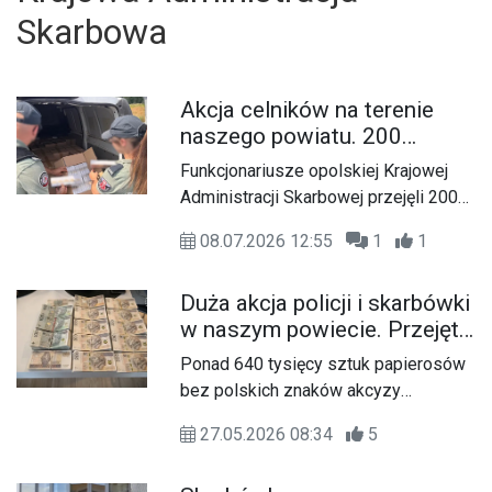
Skarbowa
Akcja celników na terenie
naszego powiatu. 200
tysięcy papierosów bez
Funkcjonariusze opolskiej Krajowej
akcyzy w dostawczaku
Administracji Skarbowej przejęli 200
tysięcy sztuk papierosów bez
08.07.2026 12:55
1
1
polskich znaków akcyzy. Do
zatrzymania nielegalnego towaru
Duża akcja policji i skarbówki
doszło na terenie powiatu
w naszym powiecie. Przejęto
kędzierzyńsko-kozielskiego, a
kontrabandę wartą ponad
wartość kontrabandy oszacowano na
Ponad 640 tysięcy sztuk papierosów
milion złotych
ponad 200 tysięcy złotych.
bez polskich znaków akcyzy
zabezpieczyli policjanci Wydziału do
27.05.2026 08:34
5
Walki z Przestępczością
Ekonomiczną KWP Opole i KPP