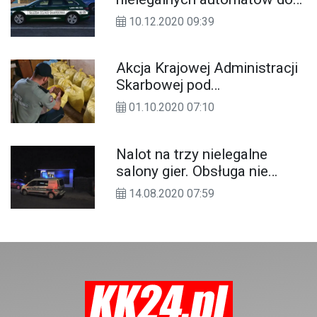
gier wpadł w powiecie
10.12.2020 09:39
kędzierzyńsko-kozielskim
Akcja Krajowej Administracji
Skarbowej pod
Kędzierzynem-Koźlem.
01.10.2020 07:10
Znaleźli 200 kg nielegalnego
tytoniu
Nalot na trzy nielegalne
salony gier. Obsługa nie
chciała wpuścić
14.08.2020 07:59
funkcjonariuszy do środka