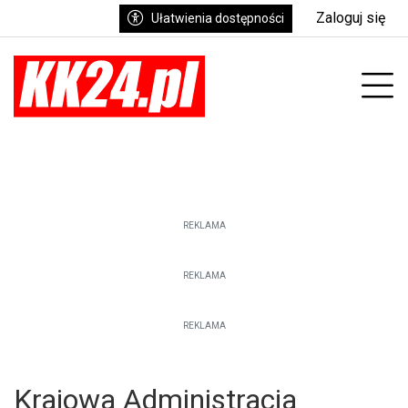
Zaloguj się
Ułatwienia dostępności
enu
Prz
REKLAMA
REKLAMA
REKLAMA
Krajowa Administracja