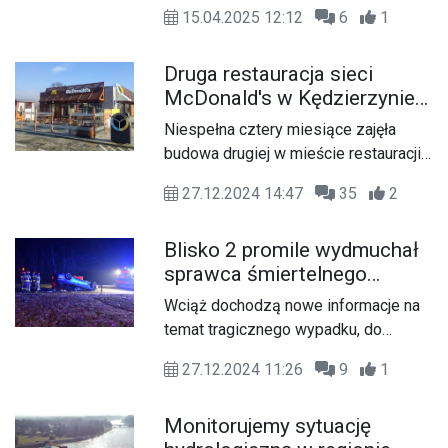
przy ulicy Kochanowskiego i
15.04.2025 12:12
6
1
postanowili wziąć sprawy w swoje
ręce. Grupa mieszkańców osiedla
Druga restauracja sieci
Koźle Zachód skrzyknęła się w
McDonald's w Kędzierzynie-
poniedziałkowe popołudnie, by
Koźlu gotowa! Znamy termin
wspólnymi siłami uporządkować
Niespełna cztery miesiące zajęła
otwarcia
fragment swojej małej ojczyzny.
budowa drugiej w mieście restauracji
Wystarczyła godzina, by zapełnić
popularnej sieciówki. McDonald's przy
odpadami kilkadziesiąt worków.
27.12.2024 14:47
35
2
rondzie między Koźlem a Reńską
Wsią jest gotowy, już w poniedziałek
Blisko 2 promile wydmuchał
restauracja zostanie otwarta.
sprawca śmiertelnego
wypadku w Koźlu. Młody
Wciąż dochodzą nowe informacje na
mężczyzna jest już w
temat tragicznego wypadku, do
policyjnym areszcie
którego doszło w nocy z 25 na 26
27.12.2024 11:26
9
1
grudnia na ulicy Łukasiewicza w
Koźlu. Zginął 23-letni pasażer, a
Monitorujemy sytuację
kierowca bmw, 24-latek, miał w