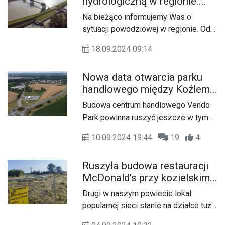
hydrologiczną w regionie.
wydychanym powietrzu aż 1,8 promila
Artykuł aktualizowany
alkoholu.
Na bieżąco informujemy Was o
sytuacji powodziowej w regionie. Od
samego rana jeździmy po terenach
18.09.2024 09:14
dotkniętych zagrożeniem, aby
przekazać najświeższe informacje
Nowa data otwarcia parku
handlowego między Koźlem
a Reńską Wsią. Pierwsi
Budowa centrum handlowego Vendo
najemcy podpisali umowy
Park powinna ruszyć jeszcze w tym
roku, ale jego otwarcie nie nastąpi w
10.09.2024 19:44
19
4
trzecim kwartale przyszłego roku, jak
pierwotnie zakładano, lecz kilka
Ruszyła budowa restauracji
miesięcy później.
McDonald's przy kozielskim
Orlenie. Inwestycja ma
Drugi w naszym powiecie lokal
zakończyć się w grudniu
popularnej sieci stanie na działce tuż
przy Orlenie. Budowa rozpoczęła się