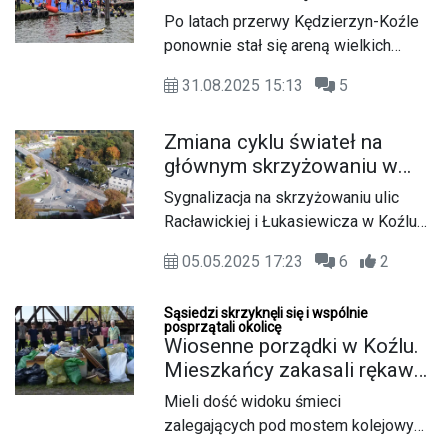
sportowymi emocjami
Po latach przerwy Kędzierzyn-Koźle
ponownie stał się areną wielkich
sportowych zmagań. W Koźlu, nad
31.08.2025 15:13
5
Odrą odbywa się wyjątkowe
wydarzenie - reaktywacja triathlonu w
Zmiana cyklu świateł na
miejscu, gdzie wszystko się zaczęło.
głównym skrzyżowaniu w
Koźlu. Ma usprawnić ruch w
Sygnalizacja na skrzyżowaniu ulic
najbliższych tygodniach
Racławickiej i Łukasiewicza w Koźlu
została przeprogramowana. Zielone
05.05.2025 17:23
6
2
światło w kierunku obwodnicy i z
powrotem świeci dłużej. Zmiana
Sąsiedzi skrzyknęli się i wspólnie
usprawni ruch, który zwiększył się po
posprzątali okolicę
wprowadzeniu objazdów związanych
Wiosenne porządki w Koźlu.
z inwestycją na ulicy Wyspiańskiego.
Mieszkańcy zakasali rękawy
i uprzątnęli śmieci. ZDJĘCIA
Mieli dość widoku śmieci
zalegających pod mostem kolejowym