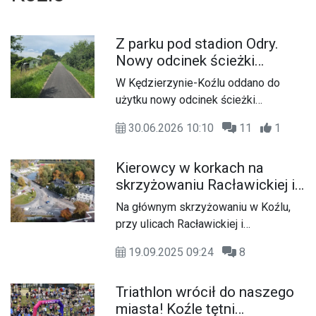
Z parku pod stadion Odry.
Nowy odcinek ścieżki
rowerowej w Koźlu już
W Kędzierzynie-Koźlu oddano do
gotowy. ZDJĘCIA
użytku nowy odcinek ścieżki
rowerowej, który znacząco poprawia
30.06.2026 10:10
11
1
płynność i bezpieczeństwo ruchu
jednośladów na terenie Koźla.
Kierowcy w korkach na
Inwestycja, choć niewielka, to ułatwi
skrzyżowaniu Racławickiej i
życie rowerzystom i działkowcom.
Łukasiewicza. Miasto
Na głównym skrzyżowaniu w Koźlu,
zapowiada powrót do
przy ulicach Racławickiej i
poprzedniego cyklu świateł
Łukasiewicza, kierowcy od kilku dni
19.09.2025 09:24
8
informowali o tworzeniu się korków w
godzinach szczytu.
Triathlon wrócił do naszego
miasta! Koźle tętni