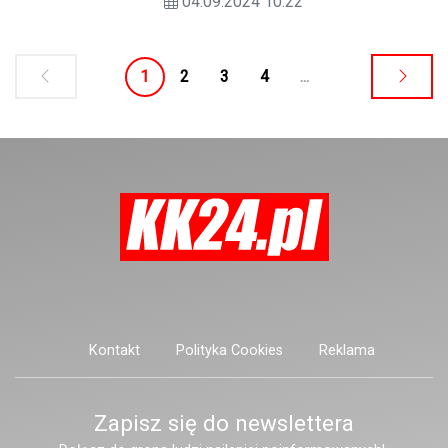
04.09.2024 10:22
w tym tygodniu i ma przebiegać w
ekspresowym tempie - zakończenie
prac zaplanowano na grudzień.
1
2
3
4
...
Kontakt
Polityka Cookies
Reklama
Zapisz się do newslettera