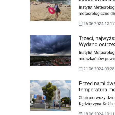
meteorologicz
Instytut Meteorolog
meteorologiczne dl
Spodziewane są upa
26.06.2024 12:17
Trzeci, najwyżs
Wydano ostrzeż
Instytut Meteorolog
mieszkańców powia
wskazać do 32 stopn
21.06.2024 09:28
nadejdą silne burze.
Przed nami dwa
temperatura mo
Choć pierwszy dzień 
Kędzierzyna-Koźla. 
wystosował komunik
18.06.2024 10: