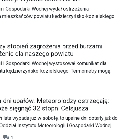
ne
ii i Gospodarki Wodnej wydał ostrzeżenia
a mieszkańców powiatu kędzierzyńsko-kozielskiego.
ły oraz towarzyszące im burze.
zy stopień zagrożenia przed burzami.
enie dla naszego powiatu
ii i Gospodarki Wodnej wystosował komunikat dla
tu kędzierzyńsko-kozielskiego. Termometry mogą
i Celsjusza, jednak popołudniu, wieczorem i w nocy
 dni upałów. Meteorolodzy ostrzegają:
że sięgnąć 32 stopni Celsjusza
lata wypada już w sobotę, to upalne dni dotarły już do
Oddział Instytutu Meteorologii i Gospodarki Wodnej
at dotyczący naszego powiatu.
11
1