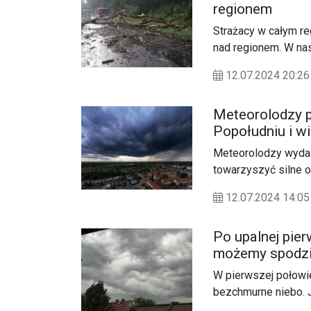
regionem
Infrastruktury Dari
Czerniawski.
Strażacy w całym re
nad regionem. W na
zdarzeń.
12.07.2024 20:
Meteorolodzy p
Popołudniu i 
Meteorolodzy wydali
towarzyszyć silne 
ostrzeżenie przed u
12.07.2024 14:05
Po upalnej pier
możemy spodzie
ostrzeżenie
W pierwszej połowi
bezchmurne niebo. 
zmianie. Meteorolo