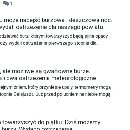
55
1
 wystąpić na naszym terenie.
u może nadejść burzowa i deszczowa noc.
ydali ostrzeżenie dla naszego powiatu
ziewać burz, którym towarzyszyć będą silne opady
dzy wydali ostrzeżenie pierwszego stopnia dla
go powiatu.
e, ale możliwe są gwałtowne burze.
li dwa ostrzeżenia meteorologiczne
ejnym dniem, który przyniesie upały, termometry mogą
topnie Celsjusza. Już przed południem na niebie mogą
e chmury, które przyniosą gwałtowne zjawiska pogodowe.
 towarzyszyć do piątku. Dziś możemy
 burzy. Wydano ostrzeżenia