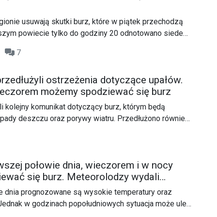
usz Klimczak oraz Dyrektor IMGW-PIB prof. dr hab. Robert
gionie usuwają skutki burz, które w piątek przechodzą
szym powiecie tylko do godziny 20 odnotowano siedem
26
7
rzedłużyli ostrzeżenia dotyczące upałów.
wieczorem możemy spodziewać się burz
 kolejny komunikat dotyczący burz, którym będą
opady deszczu oraz porywy wiatru. Przedłużono również
pałami.
wszej połowie dnia, wieczorem i w nocy
wać się burz. Meteorolodzy wydali
e dnia prognozowane są wysokie temperatury oraz
Jednak w godzinach popołudniowych sytuacja może ulec
dzy wydali ostrzeżenie pierwszego stopnia przed