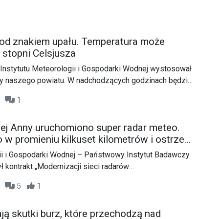
pod znakiem upału. Temperatura może
 stopni Celsjusza
Instytutu Meteorologii i Gospodarki Wodnej wystosował
y naszego powiatu. W nadchodzących godzinach będzie
16
1
ej Anny uruchomiono super radar meteo.
 w promieniu kilkuset kilometrów i ostrzega
gii i Gospodarki Wodnej – Państwowy Instytut Badawczy
 kontrakt „Modernizacji sieci radarów
POLRAD”, którego realizacja poprawi bezpieczeństwo
46
5
1
nfrastruktury oraz transportu lotniczego. W poniedziałek
uroczyste otwarcie Radaru na Górze św. Anny stanowiące
ą skutki burz, które przechodzą nad
projektu, które swą obecnością zaszczycił Minister