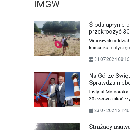
IMGW
Środa upłynie 
przekroczyć 30
Wrocławski oddział 
komunikat dotycząc
bardzo gorąco.
31.07.2024 08:
Na Górze Święt
Sprawdza niebo
mieszkańców
Instytut Meteorolo
30 czerwca ukończył
meteorologicznych 
23.07.2024 21:
ludności, mienia i i
22 lipca nastąpiło 
Strażacy usuwaj
zwieńczenie całego 