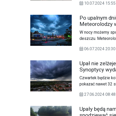
10.07.2024 15:
burzami, które mogą
Po upalnym dni
Meteorolodzy w
W nocy możemy spod
deszczu. Meteorolo
mieszkańców nasze
06.07.2024 20:30
Upał nie zelżej
Synoptycy wyda
Czwartek będzie kol
pokazać nawet 32 s
pojawić się burzow
27.06.2024 08:48
Upały będą nam
spodziewać się