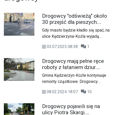
Drogowcy "odświeżą" około
30 przejść dla pieszych.
Malowanie będzie odbywało
Gdy miasto będzie kładło się spać, na
się po zmroku
ulice Kędzierzyna-Koźla wyjadą
drogowcy uzbrojeni w białą farbę i
03.07.2025 08:38
1
pędzle. W trosce o bezpieczeństwo
pieszych rusza akcja odnawiania
Drogowcy mają pełne ręce
oznakowania poziomego.
roboty z łataniem dziur.
Odmalowanych zostanie około 30
Ruszyły pozimowe remonty
przejść na głównych arteriach, od
Gmina Kędzierzyn-Koźle kontynuuje
ulic
Blachowni po Koźle.
remonty cząstkowe. Drogowcy
pojawią się praktycznie na każdym z
08.02.2024 18:07
10
osiedli.
Drogowcy pojawili się na
ulicy Piotra Skargi.