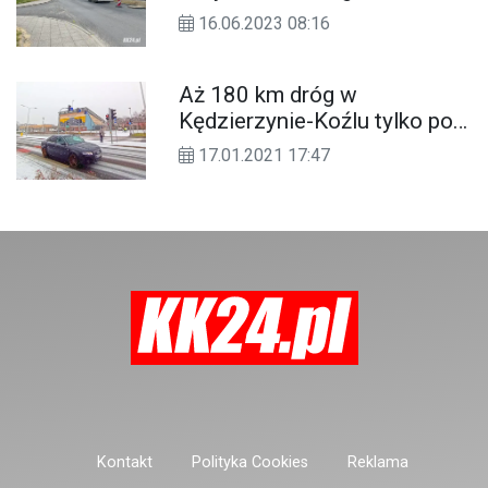
Rozpoczął się długo
16.06.2023 08:16
wyczekiwany remont
Aż 180 km dróg w
Kędzierzynie-Koźlu tylko pod
zarządem miasta. Trwa akcja
17.01.2021 17:47
zima
Kontakt
Polityka Cookies
Reklama