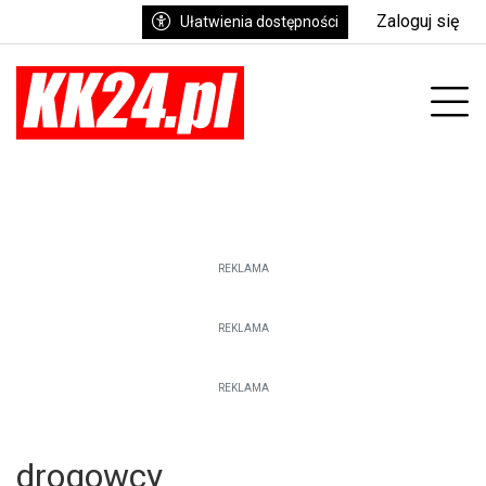
Zaloguj się
Ułatwienia dostępności
enu
Prz
REKLAMA
REKLAMA
REKLAMA
drogowcy