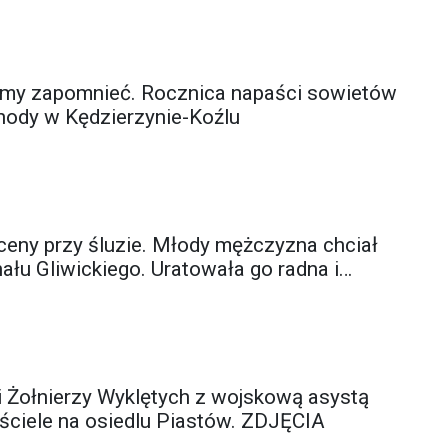
emy zapomnieć. Rocznica napaści sowietów
hody w Kędzierzynie-Koźlu
eny przy śluzie. Młody mężczyzna chciał
ału Gliwickiego. Uratowała go radna i
i Żołnierzy Wyklętych z wojskową asystą
ciele na osiedlu Piastów. ZDJĘCIA