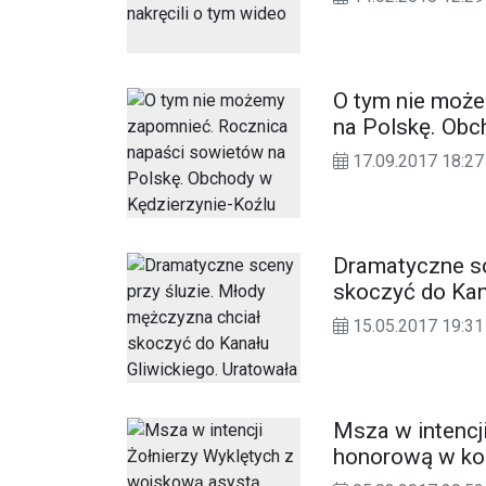
O tym nie moż
na Polskę. Obc
17.09.2017 18:27
Dramatyczne sc
skoczyć do Kan
policjanci
15.05.2017 19:31
Msza w intencj
honorową w koś