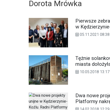
Dorota Mrówka
Pierwsze zebra
w Kędzierzyni
05.11.2021 08:38
Tężnie solanko
miasta dołożył
10.05.2018 13:17
Dwa nowe proje
Platformy nakrę
14.02.2018 12:29