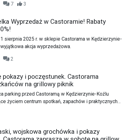
20
7
3
elka Wyprzedaż w Castoramie! Rabaty
80%!
1 sierpnia 2025 r. w sklepie Castorama w Kędzierzynie-
ą wyjątkowa akcja wyprzedażowa.
03
2
ne pokazy i poczęstunek. Castorama
kańców na grillowy piknik
a parking przed Castoramą w Kędzierzynie-Koźlu
iące życiem centrum spotkań, zapachów i praktycznych
ski, wojskowa grochówka i pokazy
i. Castorama zaprasza w sobotę na grillowy