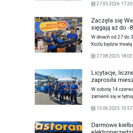
27.05.2026 17:
Zaczęła się Wi
sięgają aż do -
W dniach od 27 do 3
Koźlu będzie trwał
27.08.2025 18:
Licytacje, licz
zaprosiła miesz
W sobotę 14 czerwc
zamienił się w tętn
pokazów.
15.06.2025 10:57
Darmowe kiełba
elektronarzędz