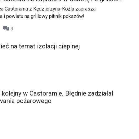
a Castorama z Kędzierzyna-Koźla zaprasza
i powiatu na grillowy piknik pokazów!
05
9
eć na temat izolacji cieplnej
 kolejny w Castoramie. Błędnie zadziałał
wania pożarowego