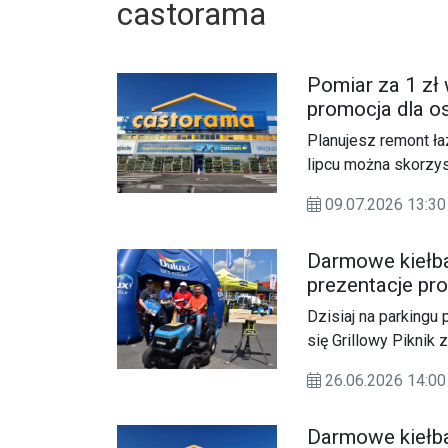
castorama
Pomiar za 1 zł
promocja dla o
Planujesz remont ła
lipcu można skorzys
wstępny pomiar, kt
09.07.2026 13:
do inwestycji, klie
Darmowe kiełba
prezentacje pro
fachowcami.
Dzisiaj na parking
się Grillowy Piknik
26.06.2026 14:
Darmowe kiełba