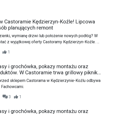
 w Castoramie Kędzierzyn-Koźle! Lipcowa
sób planujących remont
zienki, wymianę drzwi lub położenie nowych podłóg? W
tać z wyjątkowej oferty Castoramy Kędzierzyn-Koźle. Za
óry zwykle jest jednym z pierwszych etapów przygotowań
30
1
nci zapłacą symboliczną złotówkę.
sy i grochówka, pokazy montażu oraz
duktów. W Castoramie trwa grillowy piknik z
u przed sklepem Castorama w Kędzierzynie-Koźlu odbywa
 z Fachowcami.
00
3
1
sy i grochówka, pokazy montażu oraz