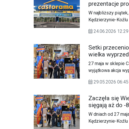
prezentacje pr
piknik z facho
W najbliższy piątek
Kędzierzynie-Koźlu 
24.06.2026 12:
Setki przeceni
wielka wyprzed
27 maja w sklepie 
wyjątkowa akcja wyp
29.05.2026 06:
Zaczęła się Wi
sięgają aż do -
W dniach od 27 maja
Kędzierzynie-Koźlu