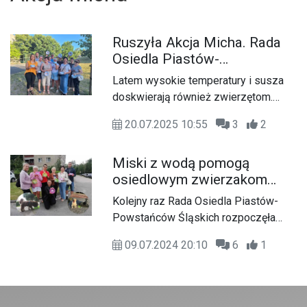
Ruszyła Akcja Micha. Rada
Osiedla Piastów-
Powstańców Śląskich
Latem wysokie temperatury i susza
zachęca swoich
doskwierają również zwierzętom.
mieszkańców do wsparcia
Mieszkańcy osiedla Piastów-
zwierzaków podczas upałów
20.07.2025 10:55
3
2
Powstańców Śląskich także w tym
roku nie zapomnieli o tym, by im
Miski z wodą pomogą
pomóc.
osiedlowym zwierzakom
podczas upałów. Świetna
Kolejny raz Rada Osiedla Piastów-
inicjatywa Rady Osiedla
Powstańców Śląskich rozpoczęła
Piastów-Powstańców
Akcję Micha, której celem jest pomoc
Śląskich
09.07.2024 20:10
6
1
osiedlowym zwierzakom podczas
upałów.